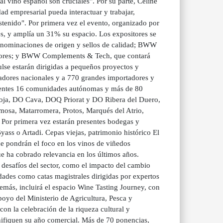
al vino español son cruciales". Por su parte, Céline
 empresarial pueda interactuar y trabajar,
tenido". Por primera vez el evento, organizado por
es, y amplía un 31% su espacio. Los expositores se
enominaciones de origen y sellos de calidad; BWW
uctores; y BWW Complements & Tech, que contará
e estarán dirigidas a pequeños proyectos y
dores nacionales y a 770 grandes importadores y
resentes 16 comunidades autónomas y más de 80
ioja, DO Cava, DOQ Priorat y DO Ribera del Duero,
rmosa, Matarromera, Protos, Marqués del Atrio,
Por primera vez estarán presentes bodegas y
ss o Artadi. Cepas viejas, patrimonio histórico El
 pondrán el foco en los vinos de viñedos
ue ha cobrado relevancia en los últimos años.
s desafíos del sector, como el impacto del cambio
des como catas magistrales dirigidas por expertos
emás, incluirá el espacio Wine Tasting Journey, con
poyo del Ministerio de Agricultura, Pesca y
n la celebración de la riqueza cultural y
anifiquen su año comercial. Más de 70 ponencias,