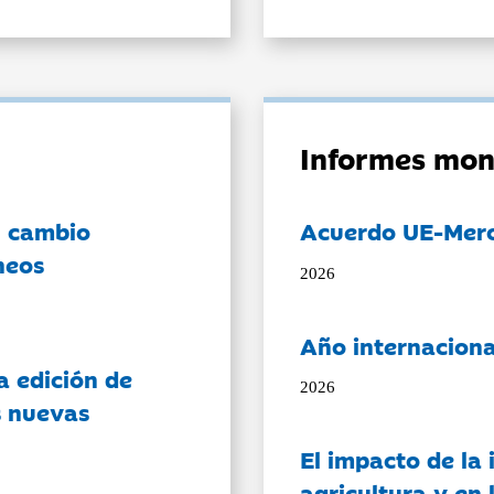
Informes mon
l cambio
Acuerdo UE-Mer
neos
2026
Año internaciona
a edición de
2026
s nuevas
El impacto de la i
agricultura y en