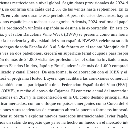
cientes restricciones a nivel global. Según datos provisionales de 2024
, se confirma una caída del 2,5% de las ventas hasta septiembre. En E
1% en volumen durante este periodo. A pesar de estos descensos, hay un 
vinos españoles en todas sus categorías. Además, 2024 reafirma el papel
la producción vinícola española se destina a la exportación. En este co
ria, y el salón Barcelona Wine Week (BWW) se presenta como una herram
ar la excelencia y diversidad del vino español. BWW25 celebrará su edi
odegas de toda España del 3 al 5 de febrero en el recinto Montjuïc de F
 vez en dos pabellones, crecerá en superficie ferial ocupada para respo
ión de más de 24.000 visitantes profesionales, el salón ha invitado a m
como Estados Unidos, Japón y Brasil, además de más de 1.000 comprador
lizado y canal Horeca. De esta forma, la colaboración con el ICEX y el
ecerá el programa Hosted Buyers, que facilitará las conexiones comerci
 también con la participación de la Federación Española del Vino (FEV) 
(OIVE), y recibe el apoyo de Cajamar. El contexto actual del mercado vi
aciones en 2024 y la concentración en la UE como destino principal. A
ificar mercados, con un enfoque en países emergentes como Corea del S
ciones y sus tendencias de consumo abren la puerta a formatos innovad
ificar su oferta y explorar nuevos mercados internacionales Javier Pag
os un salón de negocio que ya se ha hecho un hueco en el mercado inte