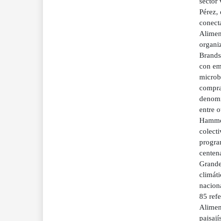
sector 
Pérez,
conect
Alimen
organi
Brands
con em
microb
compra
denomi
entre o
Hammek
colect
progra
centena
Grandes
climát
naciona
85 refe
Alimen
paisají