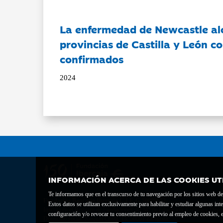
La enfermedad de Newcastle al
provincias de Castilla y León c
confirmados
2024
INFORMACIÓN ACERCA DE LAS COOKIES UT
Te informamos que en el transcurso de tu navegación por los sitios web del 
Fundación Bancaria Ibercaja C.I.F. G-50000652.
Estos datos se utilizan exclusivamente para habilitar y estudiar algunas 
Inscrita en el Registro de Fundaciones del Mº de Educación, Cultura y Depor
configuración y/o revocar tu consentimiento previo al empleo de cookies, e
Domicilio social: Joaquín Costa, 13. 50001 Zaragoza.