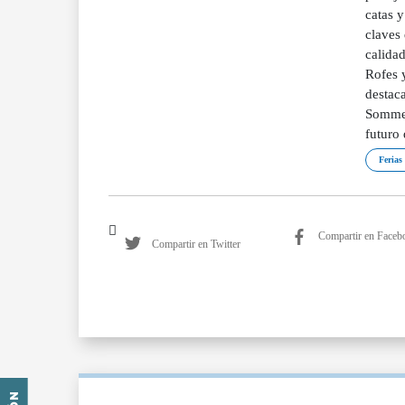
catas 
claves
calidad
Rofes 
destaca
Sommel
futuro 
Ferias
Compartir en Faceb
Compartir en Twitter