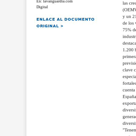
En: lavanguardia.com
las cre
Digital
(OEMV)
y un 2
ENLACE AL DOCUMENTO
de los 
ORIGINAL >
75% de 
indust
destac
1.200 b
primera
previs
clave 
especia
fortal
cuenta
España 
export
divers
genera
divers
"Tenem