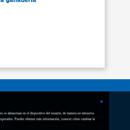
es se almacenan en el dispositivo del usuario, de manera no intrusiva.
Contacto
Declaración de accesibilidad
 recuperados. Puedes obtener más información, conocer cómo cambiar la
Aviso legal
Política de privacidad
Política de Cookies