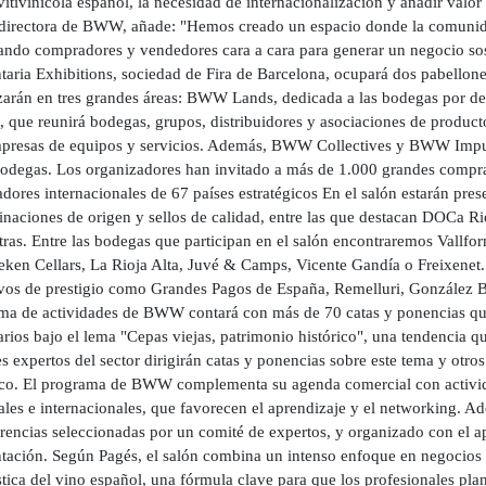
vitivinícola español, la necesidad de internacionalización y añadir valor 
 directora de BWW, añade: "Hemos creado un espacio donde la comunidad
ando compradores y vendedores cara a cara para generar un negocio sos
taria Exhibitions, sociedad de Fira de Barcelona, ocupará dos pabellon
zarán en tres grandes áreas: BWW Lands, dedicada a las bodegas por d
, que reunirá bodegas, grupos, distribuidores y asociaciones de prod
presas de equipos y servicios. Además, BWW Collectives y BWW Impuls
odegas. Los organizadores han invitado a más de 1.000 grandes compra
dores internacionales de 67 países estratégicos En el salón estarán p
naciones de origen y sellos de calidad, entre las que destacan DOCa R
tras. Entre las bodegas que participan en el salón encontraremos Vallfo
en Cellars, La Rioja Alta, Juvé & Camps, Vicente Gandía o Freixenet. 
ivos de prestigio como Grandes Pagos de España, Remelluri, González Bya
ma de actividades de BWW contará con más de 70 catas y ponencias que
rios bajo el lema "Cepas viejas, patrimonio histórico", una tendencia q
 expertos del sector dirigirán catas y ponencias sobre este tema y otro
ico. El programa de BWW complementa su agenda comercial con activida
les e internacionales, que favorecen el aprendizaje y el networking. Ad
rencias seleccionadas por un comité de expertos, y organizado con el a
tación. Según Pagés, el salón combina un intenso enfoque en negocios co
stica del vino español, una fórmula clave para que los profesionales pl