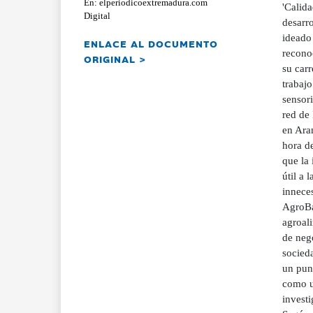
En: elperiodicoextremadura.com
'Calida
Digital
desarro
ideado
ENLACE AL DOCUMENTO
recono
ORIGINAL >
su carr
trabajo
sensori
red de 
en Ara
hora de
que la
útil a 
innece
AgroBa
agroali
de neg
socied
un punt
como un
invest