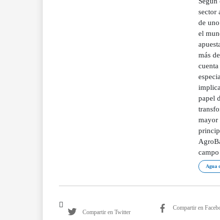
Según 
sector 
de uno
el mund
apuesta
más de
cuenta 
especi
implica
papel d
transf
mayor p
princip
AgroBan
campo e
Agua d
Compartir en Faceb
Compartir en Twitter