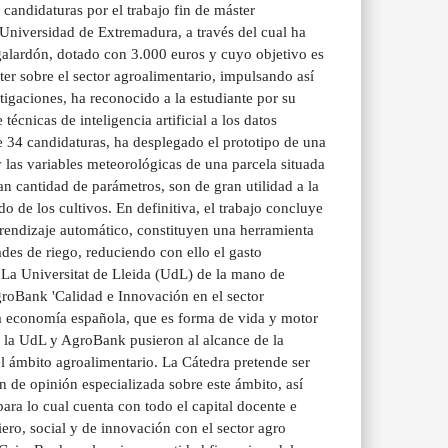
 candidaturas por el trabajo fin de máster
a Universidad de Extremadura, a través del cual ha
alardón, dotado con 3.000 euros y cuyo objetivo es
er sobre el sector agroalimentario, impulsando así
stigaciones, ha reconocido a la estudiante por su
écnicas de inteligencia artificial a los datos
de 34 candidaturas, ha desplegado el prototipo de una
 las variables meteorológicas de una parcela situada
n cantidad de parámetros, son de gran utilidad a la
o de los cultivos. En definitiva, el trabajo concluye
prendizaje automático, constituyen una herramienta
dades de riego, reduciendo con ello el gasto
 La Universitat de Lleida (UdL) de la mano de
roBank 'Calidad e Innovación en el sector
 la economía española, que es forma de vida y motor
, la UdL y AgroBank pusieron al alcance de la
l ámbito agroalimentario. La Cátedra pretende ser
n de opinión especializada sobre este ámbito, así
ara lo cual cuenta con todo el capital docente e
ro, social y de innovación con el sector agro