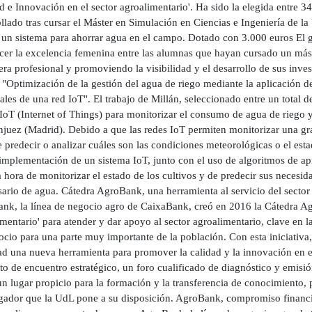
d e Innovación en el sector agroalimentario'. Ha sido la elegida entre 34
llado tras cursar el Máster en Simulación en Ciencias e Ingeniería de l
 un sistema para ahorrar agua en el campo. Dotado con 3.000 euros El g
cer la excelencia femenina entre las alumnas que hayan cursado un mást
era profesional y promoviendo la visibilidad y el desarrollo de sus inve
 "Optimización de la gestión del agua de riego mediante la aplicación de t
ales de una red IoT". El trabajo de Millán, seleccionado entre un total 
IoT (Internet of Things) para monitorizar el consumo de agua de riego y
njuez (Madrid). Debido a que las redes IoT permiten monitorizar una gra
 predecir o analizar cuáles son las condiciones meteorológicas o el estad
 implementación de un sistema IoT, junto con el uso de algoritmos de a
la hora de monitorizar el estado de los cultivos y de predecir sus necesi
sario de agua. Cátedra AgroBank, una herramienta al servicio del sector
nk, la línea de negocio agro de CaixaBank, creó en 2016 la Cátedra Ag
mentario' para atender y dar apoyo al sector agroalimentario, clave en
ocio para una parte muy importante de la población. Con esta iniciativa
ad una nueva herramienta para promover la calidad y la innovación en e
o de encuentro estratégico, un foro cualificado de diagnóstico y emisió
 lugar propicio para la formación y la transferencia de conocimiento, p
igador que la UdL pone a su disposición. AgroBank, compromiso financie