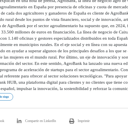
explican en una nota de prensa, AgroBank, la línea de negocio agro de C
agroalimentario en España por presencia de oficinas y cuota de mercado.
 de cada dos agricultores y ganaderos de España es cliente de AgroBa
o rural desde los puntos de vista financiero, social y de innovación, arti
 de AgroBank por el sector agroalimentario ha supuesto que, en 2024, fa
 33.500 millones de euros en financiación. La línea de negocio de Caix
con 1.140 oficinas y gestores especializados distribuidos en toda Españ
almente en municipios rurales. En el eje social y en línea con su apues
do en ayudar a superar algunos de los principales desafíos a los que se 
e las mujeres en el mundo rural. Por último, un eje de innovación y sos
ormación del sector. En este sentido, AgroBank ha lanzado una nueva ed
rograma de aceleración de startups para el sector agroalimentario. Con 
al referente para ofrecer al sector soluciones tecnológicas. "Para apoyar 
k HUB, una plataforma digital para clientes y no clientes que tiene co
spañol, impulsar la innovación, la sostenibilidad y reforzar la comunica
e riego
ook
Compartir en LinkedIn
Imprimir