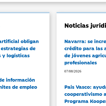
Noticias jurí
artificial obligan
Navarra: se incr
 estrategias de
crédito para las 
 y logísticas
de jóvenes agricu
profesionales
07/08/2026
de información
ámites de empleo
País Vasco: ayud
cooperativismo a
Programa Koope