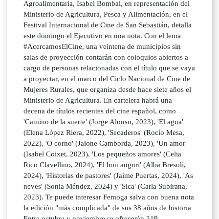
Agroalimentaria, Isabel Bombal, en representación del
Ministerio de Agricultura, Pesca y Alimentación, en el
Festival Internacional de Cine de San Sebastián, detalla
este domingo el Ejecutivo en una nota. Con el lema
#AcercamosElCine, una veintena de municipios sin
salas de proyección contarán con coloquios abiertos a
cargo de personas relacionadas con el título que se vaya
a proyectar, en el marco del Ciclo Nacional de Cine de
Mujeres Rurales, que organiza desde hace siete años el
Ministerio de Agricultura. En cartelera habrá una
decena de títulos recientes del cine español, como
'Camino de la suerte' (Jorge Alonso, 2023), 'El agua'
(Elena López Riera, 2022), 'Secaderos' (Rocío Mesa,
2022), 'O corno' (Jaione Camborda, 2023), 'Un amor'
(Isabel Coixet, 2023), 'Los pequeños amores' (Celia
Rico Clavellino, 2024), 'El bon auguri' (Alba Bresolí,
2024), 'Historias de pastores' (Jaime Puertas, 2024), 'As
neves' (Sonia Méndez, 2024) y 'Sica' (Carla Subirana,
2023). Te puede interesar Femoga salva con buena nota
la edición "más complicada" de sus 38 años de historia
Entre octubre y noviembre se ofrecerán 319