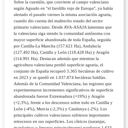
Sobre la cuestión, que convierte al campo valenciano
según Aguado en "el farolillo rojo de Europa", ya había
alertado el pasado viernes la misma asociación agraria,
cuando dio cuenta del maltrecho estado del sector
primario valenciano. Desde AVA-ASAJA lamentan que
la valenciana siga siendo la comunidad autónoma con
mayor superficie abandonada de toda España, seguida
por Castilla-La Mancha (157.621 Ha), Andalucía
(127.492 Ha), Castilla y León (118.428 Ha) y Aragón
(114.991 Ha). Destacan además que mientras la
agricultura valenciana perdió superficie agraria, el
conjunto de España recuperó 5.365 hectáreas de cultivo
en 2023 y se quedó en 1.037.874 hectáreas baldías.
Además de la Comunidad Valenciana, las regiones que
experimentaron incrementos significativos de superficie
abandonada fueron Extremadura (+19%) y Aragón
(+2,3%), frente a los descensos sobre todo en Castilla y
León (-4%), Murcia (-2,3%) y Catalunya (-2%). Los
principales cultivos valencianos sufrieron importantes
retrocesos en sus superficies. Los cítricos (naranjas,
mandarinas y limones principalmente) perdieron 1.633