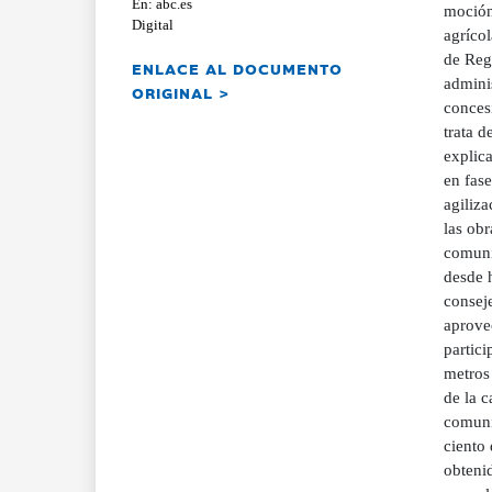
En: abc.es
moción 
Digital
agríco
de Rega
ENLACE AL DOCUMENTO
admini
ORIGINAL >
conces
trata d
explic
en fase
agiliza
las obr
comunid
desde 
consej
aprove
partici
metros 
de la c
comuni
ciento
obtenid