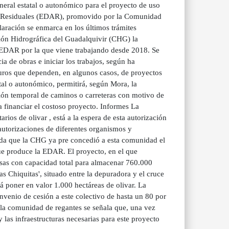
neral estatal o autonómico para el proyecto de uso
as Residuales (EDAR), promovido por la Comunidad
laración se enmarca en los últimos trámites
ión Hidrográfica del Guadalquivir (CHG) la
 EDAR por la que viene trabajando desde 2018. Se
ia de obras e iniciar los trabajos, según ha
euros que dependen, en algunos casos, de proyectos
atal o autonómico, permitirá, según Mora, la
ción temporal de caminos o carreteras con motivo de
a financiar el costoso proyecto. Informes La
os de olivar , está a la espera de esta autorización
utorizaciones de diferentes organismos y
erda que la CHG ya pre concedió a esta comunidad el
e produce la EDAR. El proyecto, en el que
alsas con capacidad total para almacenar 760.000
s Chiquitas', situado entre la depuradora y el cruce
rá poner en valor 1.000 hectáreas de olivar. La
venio de cesión a este colectivo de hasta un 80 por
la comunidad de regantes se señala que, una vez
 las infraestructuras necesarias para este proyecto