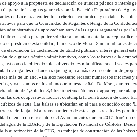
de apoyo a la propuesta de declaración de utilidad pública o interés ge
la de parte de las aguas generadas por la Estación Depuradora de Agu
ntes de Lucena, atendiendo a criterios económicos y sociales. Esta dec
strativos para que la Comunidad de Regantes obtenga de la Confederac
ión administrativa de aprovechamiento de las aguas regeneradas por la
el último escollo para poder solicitar al ayuntamiento la preceptiva licenc
ado el presidente esta entidad, Francisco de Mora . Suman millones de 
 de elaboración La ceclaración de utilidad pública o interés general est
ción de algunos trámites administrativos, como los relativos a la ocupa
as, así como la obtención de subvenciones o bonificaciones fiscales par
ad de regantes de Lucena, que agrupa a más de un centenar de propietari
hace más de un año. «Ha sido necesario recabar numerosos informes y a
erías, y ya estamos en los últimos trámites», señala De Mora, que recu
chamiento de 1,3 de los 3,4 hectómetros cúbicos de agua regenerada qu
pan las dos cooperativas locales, contempla la construcción de cinco b
cúbicos de agua. Las balsas se ubicarían en el paraje conocido como 'La
arretera de Jauja . El aprovechamiento de estas aguas residuales permiti
dad cuenta con el respaldo del Ayuntamiento, que en 2017 firmó un con
 del agua de la EDAR, y de la Diputación Provincial de Córdoba. Desde 
o la autorización de la CHG, los trabajos de construcción de las balsas y