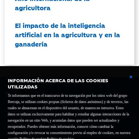
agricultora
El impacto de la inteligencia
artificial en la agricultura y en la
ganadería
INFORMACIÓN ACERCA DE LAS COOKIES
UTILIZADAS
Te informamos que en el transcurso de tu navegación por los sitios web del grupo
Ibercaja, se utilizan cookies propias (ficheros de datos anónimos) y de terceros, las
cuales se almacenan en el dispositivo del usuario, de manera no intrusiva. Estos
Fundación Bancaria Ibercaja C.I.F. G-50000652.
datos se utilizan exclusivamente para habilitar y estudiar algunas interacciones de la
Inscrita en el Registro de Fundaciones del Mº de Educación, Cultura y Deporte con el nº
navegación en un sitio Web, y acumulan datos que pueden ser actualizados y
1689.
recuperados. Puedes obtener más información, conocer cómo cambiar la
Domicilio social: Joaquín Costa, 13. 50001 Zaragoza.
configuración y/o revocar tu consentimiento previo al empleo de cookies, en nuestra
Contacto
Declaración de accesibilidad