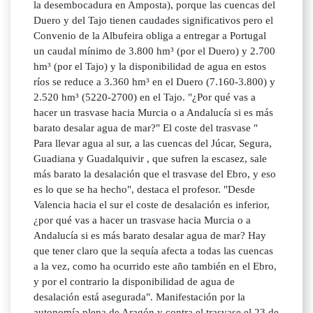
la desembocadura en Amposta), porque las cuencas del
Duero y del Tajo tienen caudades significativos pero el
Convenio de la Albufeira obliga a entregar a Portugal
un caudal mínimo de 3.800 hm³ (por el Duero) y 2.700
hm³ (por el Tajo) y la disponibilidad de agua en estos
ríos se reduce a 3.360 hm³ en el Duero (7.160-3.800) y
2.520 hm³ (5220-2700) en el Tajo. "¿Por qué vas a
hacer un trasvase hacia Murcia o a Andalucía si es más
barato desalar agua de mar?" El coste del trasvase "
Para llevar agua al sur, a las cuencas del Júcar, Segura,
Guadiana y Guadalquivir , que sufren la escasez, sale
más barato la desalación que el trasvase del Ebro, y eso
es lo que se ha hecho", destaca el profesor. "Desde
Valencia hacia el sur el coste de desalación es inferior,
¿por qué vas a hacer un trasvase hacia Murcia o a
Andalucía si es más barato desalar agua de mar? Hay
que tener claro que la sequía afecta a todas las cuencas
a la vez, como ha ocurrido este año también en el Ebro,
y por el contrario la disponibilidad de agua de
desalación está asegurada". Manifestación por la
autonomía plena de Aragón y contra el trasvase el 23 de