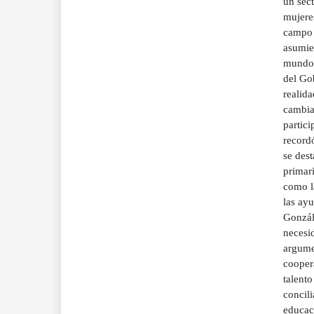
un sec
mujeres
campo 
asumien
mundo 
del Go
realid
cambia
partic
record
se dest
primar
como la
las ayu
Gonzál
necesid
argume
coopera
talent
concili
educac