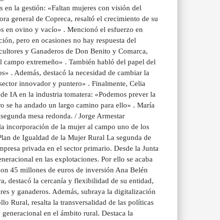
en la gestión: «Faltan mujeres con visión del
ra general de Copreca, resaltó el crecimiento de su
os en ovino y vacío» . Mencionó el esfuerzo en
ión, pero en ocasiones no hay respuesta del
icultores y Ganaderos de Don Benito y Comarca,
 el campo extremeño» . También habló del papel del
os» . Además, destacó la necesidad de cambiar la
ctor innovador y puntero» . Finalmente, Celia
 de IA en la industria tomatera: «Podemos prever la
ero se ha andado un largo camino para ello» . María
 segunda mesa redonda. / Jorge Armestar
la incorporación de la mujer al campo uno de los
 Plan de Igualdad de la Mujer Rural La segunda de
empresa privada en el sector primario. Desde la Junta
eneracional en las explotaciones. Por ello se acaba
con 45 millones de euros de inversión Ana Belén
, destacó la cercanía y flexibilidad de su entidad,
ores y ganaderos. Además, subraya la digitalización
lo Rural, resalta la transversalidad de las políticas
 generacional en el ámbito rural. Destaca la