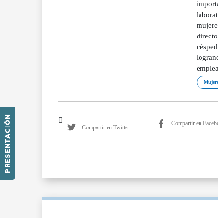
importa
laborat
mujeres
directo
césped.
logran
emplea
Mujere
PRESENTACIÓN
Compartir en Faceb
Compartir en Twitter