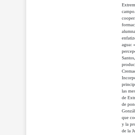
Extrem
campo.
cooper
formac
alumna
enfati
agua: 
percep
Santos,
producc
Cremad
Incorp
princi
las mes
de Extr
de pon
Gonzále
que coo
y la pr
de la J