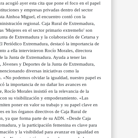
ra acogió ayer esta cita que pone el foco en el papel
stituciones y empresas privadas dentro del sector
ta Ainhoa Miguel, el encuentro contó con la
dministración regional. Caja Rural de Extremadura,
s 'Mujeres en el sector primario extremeño' son
Junta de Extremadura y la colaboración de Cetarsa y
 El Periódico Extremadura, destacó la importancia de
nto a ella intervinieron Rocío Morales, directora
e la Junta de Extremadura. Ayuda a tener las
, Jóvenes y Deportes de la Junta de Extremadura,
mencionando diversas iniciativas como la
va. «No podemos olvidar la igualdad, nuestro papel es
có la importancia de no dañar los avances en
, Rocío Morales insistió en la relevancia de la
 con su visibilización y empoderamiento. «Las
iten poner en valor su trabajo y su papel clave en
res en los órganos directivos de Caja Rural de
ón, ya que forma parte de su ADN. «Desde Caja
emadura, y la participación femenina es clave para
ormación y la visibilidad para avanzar en igualdad en