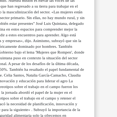
o. Nuestra misión es elevar las voces de las
ue han regresado a su tierra para trabajar en el
 la masculinización del sector. «Las mujeres están
ector primario. Sin ellas, no hay mundo rural, y sin
ién estar presentes" José Luis Quintana, delegado
ina en estos espacios para comprender mejor la
ir a estos encuentros para aprender. Algo está
 y empresas», dijo. Asimismo, subrayó que sin la
istóricamente dominado por hombres. También
l Gobierno bajo el lema 'Mujeres que Rompen', donde
Quintana puso en contexto la situación del sector
al. A pesar de los desafíos de la última década,
 un 50%. También ha resaltado el papel fundamental de
le. Celia Santos, Natalia García-Camacho, Claudia
novación y educación para liderar el agro La
reotipos sobre el trabajo en el campo fueron los
la jornada abordó el papel de la mujer en el
tipos sobre el trabajo en el campo y retener el
acó la necesidad de planificación, innovación y
 para la siguiente» . Subrayó la importancia de la
guridad alimentaria solo la ofrecemos en