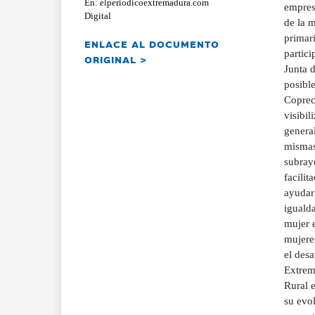
En: elperiodicoextremadura.com
empresa
Digital
de la m
primar
ENLACE AL DOCUMENTO
partici
ORIGINAL >
Junta 
posible
Copreca
visibil
genera
mismas
subray
facilit
ayudar
igualda
mujer 
mujere
el desa
Extrem
Rural 
su evol