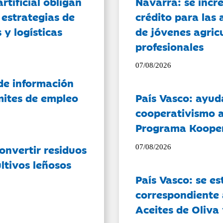
artificial obligan
Navarra: se incr
 estrategias de
crédito para las 
 y logísticas
de jóvenes agricu
profesionales
07/08/2026
de información
ámites de empleo
País Vasco: ayud
cooperativismo a
Programa Koope
onvertir residuos
07/08/2026
ltivos leñosos
País Vasco: se es
correspondiente a
Aceites de Oliva 