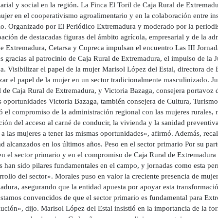
rial y social en la región. La Finca El Toril de Caja Rural de Extremadu
ujer en el cooperativismo agroalimentario y en la colaboración entre in
io. Organizado por El Periódico Extremadura y moderado por la periodis
pación de destacadas figuras del ámbito agrícola, empresarial y de la a
de Extremadura, Cetarsa y Copreca impulsan el encuentro Las III Jornada
s gracias al patrocinio de Caja Rural de Extremadura, el impulso de la 
. Visibilizar el papel de la mujer Marisol López del Estal, directora de
izar el papel de la mujer en un sector tradicionalmente masculinizado. Ju
l de Caja Rural de Extremadura, y Victoria Bazaga, consejera portavoz d
 oportunidades Victoria Bazaga, también consejera de Cultura, Turismo
ó el compromiso de la administración regional con las mujeres rurales, 
ación del acceso al carné de conducir, la vivienda y la sanidad preventi
 a las mujeres a tener las mismas oportunidades», afirmó. Además, recal
d alcanzados en los últimos años. Peso en el sector primario Por su parte
en el sector primario y en el compromiso de Caja Rural de Extremadura
s han sido pilares fundamentales en el campo, y jornadas como esta perm
rrollo del sector». Morales puso en valor la creciente presencia de muje
adura, asegurando que la entidad apuesta por apoyar esta transformaci
estamos convencidos de que el sector primario es fundamental para Extr
ución», dijo. Marisol López del Estal insistió en la importancia de la f