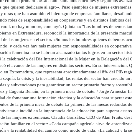
tor como el primario. «Cada año sumamos ediciones y seguimos avanzand
 que quieren dedicarse al agro». Puso ejemplos de mujeres extremeñas q
y otras que han asumido el liderazgo de empresas familiares, desafiando
do roles de responsabilidad en cooperativas y en distintos ámbitos del s
rural, no hay mundo», concluyó. Quintana: "Los hombres debemos tamb
bierno en Extremadura, reconoció la importancia de la presencia mascul
ad de las mujeres en el sector. «Somos los hombres quienes debemos acud
ndo, y cada vez hay más mujeres con responsabilidades en cooperativas
ipación femenina no se habrían alcanzado tantos logros en un sector h
ó la celebración del Día Internacional de la Mujer en la Delegación de
acó el avance de las mujeres en distintos sectores. En su intervención, 
io en Extremadura, que representa aproximadamente el 8% del PIB region
 sequía, la crisis y la inestabilidad, las rentas del sector han crecido
das y subvenciones para garantizar un sector primario fuerte y sostenib
ez y Eugenia Benaín, en la primera mesa de debate. / Jorge Armestar In
ad de fomentar una formación efectiva y la educación para superar este
ntos de la primera mesa de debate La primera de las mesas redondas de 
tivismo e incidió en la importancia de la educación para superar estereo
o de las mujeres extremeñas. Claudia González, CEO de Alan Fruits, dest
ación familiar en el sector: «Cada campaña agrícola sirve de aprendizaje
ión y la rentabilidad del campo como modo de vida: «La calidad y la se