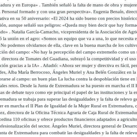
adura y en Europa» . También señaló la falta de mano de obra y mujeres 
 Personal formado y con una gran perspectiva». Eugenia Benaín, directo
ativa en su 50 aniversario: «El 2024 ha sido bueno con precios históric
ión, aunque señaló sus peligros: «Queda muy bien decir que hay formac
do» . Natalia García-Camacho, vicepresidenta de la Asociación de Agr
zó la unión en el agro: «Somos un equipo que va a una, lo que necesita
«No podemos olvidarnos de ella, clave en la buena marcha de los cultiv
ción del campo: «No hay la percepción del campo extremeño como un se
 directora de Tomates del Guadiana, subrayó la competitividad y el uso
ión gracias a la IA» . Añadió: «Ahora ser mujer y directiva es fácil, p
es, Alba María Berrocoso, Ángeles Muriel y Ana Belén González en la
orarse al campo: un buen plan La lucha contra la despoblación tiene en 
pales retos. Desde la Junta de Extremadura se ha puesto en marcha el II
as de debate tuyo como eje principal el papel de las instituciones y la 
emadura se trabaja para superar las desigualdades y la falta de relevo g
er en marcha el II Plan de Igualdad de la Mujer Rural en Extremadura, 
z, directora de la Oficina Técnica Agraria de Caja Rural de Extremadura
rdina 110 oficinas y ofrece productos financieros adaptados a agricult
ofesionalización del sector. Ángeles Muriel, directora general de Desarrol
unta de Extremadura para combatir las desigualdades y la falta de relevo