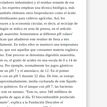
coladores industriales) y el residuo restante de ese
, los expertos emplean una técnica biológica, más
, también obtienen otros bioproductos como el ácido
ertilizantes para cultivos agrícolas. Así, los
yen a la economía circular, es decir, al reciclaje de
egún se indica en nota de prensa, en el artículo
gh anaerobic fermentation at different pH values'
can que añadieron este residuo de fresa a tres
madamente. En todos ellos se mantuvo una temperatura
ias, que son aquellas que consumen materia orgánica
no. Este proceso se denomina digestión anaerobia.
es, el grado de acidez en una escala de 0 a 14 de
lina. Por ejemplo, normalmente los jugos gástricos
e un pH 7 y el amoníaco, de 12. En el primer
s con un pH 5 durante 32 días. De éste, se extrajo
), aproximadamente, media cucharada de este líquido
os químicos. En el tanque con pH 7, las bacterias
este en metano. "Esto es, unos 340 mililitros de
queña de agua al día. El biocombustible producido
tario", explica a la Fundación Descubre el