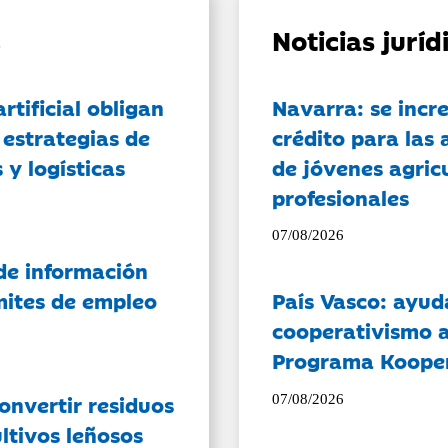
Noticias jurí
artificial obligan
Navarra: se incr
 estrategias de
crédito para las 
 y logísticas
de jóvenes agricu
profesionales
07/08/2026
de información
ámites de empleo
País Vasco: ayud
cooperativismo a
Programa Koope
onvertir residuos
07/08/2026
ltivos leñosos