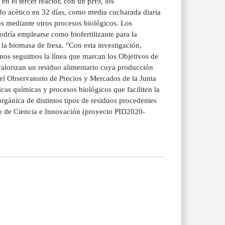
en el tercer reactor, con un pH9, los
do acético en 32 días, como media cucharada diaria
cos mediante otros procesos biológicos. Los
odría emplearse como biofertilizante para la
 la biomasa de fresa. "Con esta investigación,
os seguimos la línea que marcan los Objetivos de
valorizan un residuo alimentario cuya producción
l Observatorio de Precios y Mercados de la Junta
cas químicas y procesos biológicos que faciliten la
orgánica de distintos tipos de residuos procedentes
erio de Ciencia e Innovación (proyecto PID2020-