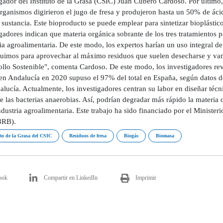
gador del Instituto de la Grasa (CSIC) Juan Cubero Cardoso. Por último, 
rganismos digirieron el jugo de fresa y produjeron hasta un 50% de áci
 sustancia. Este bioproducto se puede emplear para sintetizar bioplásti
gadores indican que materia orgánica sobrante de los tres tratamientos p
ia agroalimentaria. De este modo, los expertos harían un uso integral de
buimos para aprovechar al máximo residuos que suelen desecharse y vam
ollo Sostenible", comenta Cardoso. De este modo, los investigadores re
en Andalucía en 2020 supuso el 97% del total en España, según datos de
lucía. Actualmente, los investigadores centran su labor en diseñar técni
e las bacterias anaerobias. Así, podrían degradar más rápido la materia 
ndustria agroalimentaria. Este trabajo ha sido financiado por el Minist
8RB).
uto de la Grasa del CSIC
Residuos de fresa
Biogás
Biomasa
ook
Compartir en LinkedIn
Imprimir