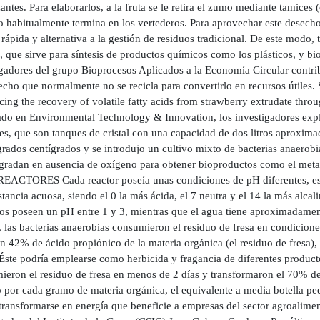
antes. Para elaborarlos, a la fruta se le retira el zumo mediante tamices (
o habitualmente termina en los vertederos. Para aprovechar este desecho
 rápida y alternativa a la gestión de residuos tradicional. De este modo
, que sirve para síntesis de productos químicos como los plásticos, y biof
gadores del grupo Bioprocesos Aplicados a la Economía Circular contribu
cho que normalmente no se recicla para convertirlo en recursos útiles. S
ing the recovery of volatile fatty acids from strawberry extrudate throu
ado en Environmental Technology & Innovation, los investigadores expli
res, que son tanques de cristal con una capacidad de dos litros aproxi
grados centígrados y se introdujo un cultivo mixto de bacterias anaerob
egradan en ausencia de oxígeno para obtener bioproductos como el meta
EACTORES Cada reactor poseía unas condiciones de pH diferentes, esto 
tancia acuosa, siendo el 0 la más ácida, el 7 neutra y el 14 la más alca
s poseen un pH entre 1 y 3, mientras que el agua tiene aproximadament
, las bacterias anaerobias consumieron el residuo de fresa en condicione
un 42% de ácido propiónico de la materia orgánica (el residuo de fresa
 Éste podría emplearse como herbicida y fragancia de diferentes product
ieron el residuo de fresa en menos de 2 días y transformaron el 70% de 
 por cada gramo de materia orgánica, el equivalente a media botella pe
transformarse en energía que beneficie a empresas del sector agroalimen