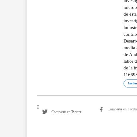
investi
microo
de esta
investi
industr
contri
Desarr
media 
de Anda
labor d
de la i
11669
Instit
Compartir en Faceb
Compartir en Twitter