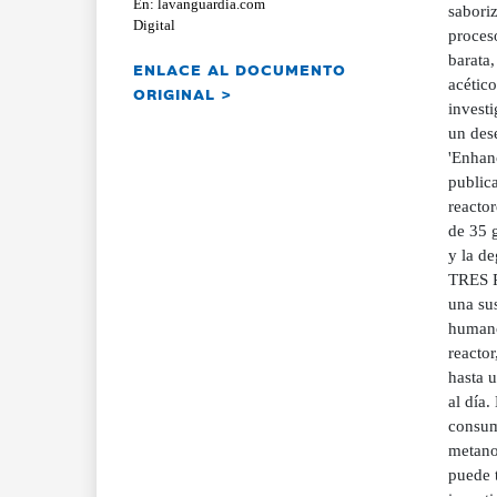
En: lavanguardia.com
saboriz
Digital
proces
barata,
ENLACE AL DOCUMENTO
acético
ORIGINAL >
investi
un dese
'Enhanc
public
reacto
de 35 
y la d
TRES R
una sus
humano
reactor
hasta 
al día.
consum
metano
puede 