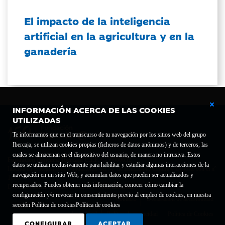
El impacto de la inteligencia
artificial en la agricultura y en la
ganadería
INFORMACIÓN ACERCA DE LAS COOKIES
UTILIZADAS
Te informamos que en el transcurso de tu navegación por los sitios web del grupo
Ibercaja, se utilizan cookies propias (ficheros de datos anónimos) y de terceros, las
cuales se almacenan en el dispositivo del usuario, de manera no intrusiva. Estos
Fundación Bancaria Ibercaja C.I.F. G-50000652.
datos se utilizan exclusivamente para habilitar y estudiar algunas interacciones de la
Inscrita en el Registro de Fundaciones del Mº de Educación, Cultura y Deporte con el nº
navegación en un sitio Web, y acumulan datos que pueden ser actualizados y
1689.
recuperados. Puedes obtener más información, conocer cómo cambiar la
Domicilio social: Joaquín Costa, 13. 50001 Zaragoza.
configuración y/o revocar tu consentimiento previo al empleo de cookies, en nuestra
Contacto
Declaración de accesibilidad
sección Política de cookies
Política de cookies
Aviso legal
Política de privacidad
Política de Cookies
CONFIGURAR
ACEPTAR