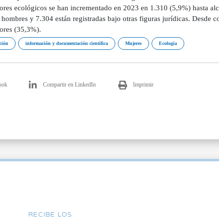
ores ecológicos se han incrementado en 2023 en 1.310 (5,9%) hasta alca
 hombres y 7.304 están registradas bajo otras figuras jurídicas. Desde 
ores (35,3%).
ción
información y documentación científica
Mujeres
Ecología
ook
Compartir en LinkedIn
Imprimir
RECIBE LOS