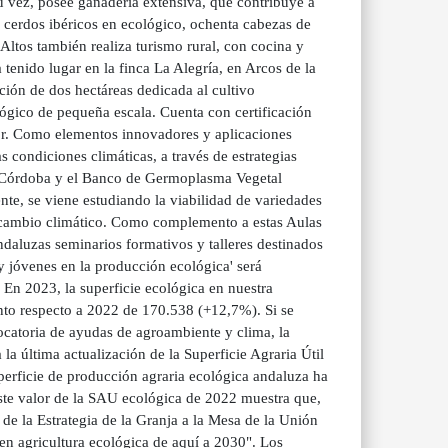
 su vez, posee ganadería extensiva, que contribuye a
cerdos ibéricos en ecológico, ochenta cabezas de
Altos también realiza turismo rural, con cocina y
 tenido lugar en la finca La Alegría, en Arcos de la
ción de dos hectáreas dedicada al cultivo
lógico de pequeña escala. Cuenta con certificación
lor. Como elementos innovadores y aplicaciones
s condiciones climáticas, a través de estrategias
de Córdoba y el Banco de Germoplasma Vegetal
nte, se viene estudiando la viabilidad de variedades
y cambio climático. Como complemento a estas Aulas
ndaluzas seminarios formativos y talleres destinados
y jóvenes en la producción ecológica' será
En 2023, la superficie ecológica en nuestra
nto respecto a 2022 de 170.538 (+12,7%). Si se
catoria de ayudas de agroambiente y clima, la
a última actualización de la Superficie Agraria Útil
perficie de producción agraria ecológica andaluza ha
ste valor de la SAU ecológica de 2022 muestra que,
de la Estrategia de la Granja a la Mesa de la Unión
 en agricultura ecológica de aquí a 2030". Los