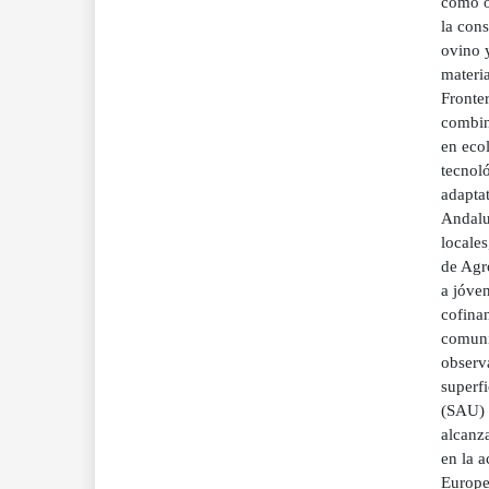
como ot
la con
ovino y
materia
Fronter
combina
en eco
tecnoló
adapta
Andaluz
locale
de Agro
a jóve
cofina
comuni
observ
superfi
(SAU) 
alcanz
en la a
Europea