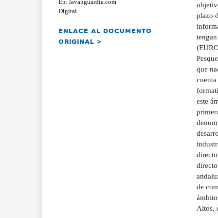
En: lavanguardia.com
objeti
Digital
plazo d
informa
ENLACE AL DOCUMENTO
tengan
ORIGINAL >
(EUROP
Pesque
que na
cuenta 
formati
este ám
primera
denomi
desarro
industr
directo
directo
andaluz
de com
ámbitos
Altos, 