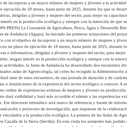
vo de incorporar a un mayor número de mujeres y jóvenes a la actividad 
e ejecución de 18 meses, hasta junio de 2025, durante los que se desarr
tivas, dirigidas a jóvenes y mujeres del sector, para mejor su capacita
 interés en la producción ecológica y siempre con la intención de que s
A PRESS) La Consejería de Agricultura, Pesca, Agua y Desarrollo Rural
ra de Andalucía (Agapa), ha iniciado las primeras actuaciones del proye
ce con el objetivo de incorporar a un mayor número de mujeres y jóvenes
con un plazo de ejecución de 18 meses, hasta junio de 2025, durante los
vas e informativas, dirigidas a jóvenes y mujeres del sector, para mejo
bito, tengan interés en la producción ecológica y siempre con la intenci
s actividades, la Junta de Andalucía ha desarrollado dos encuentros div
nados aulas de Agroecología, tal como ha recogido la Administración an
llará siete de estos encuentros, de una jornada de duración y de carácter 
ias o instalaciones de la experiencia del sector ecológico a conocer. A s
rio online de experiencias exitosas de mujeres y jóvenes en producción
rio dará visibilidad y hará más accesible el talento y las experiencias e
. Ese directorio telemático será marco de referencia y fuente de inform
unicación o proyectos de investigación, que requieran de la colaboració
 vinculados a la producción ecológica. La primera de las Aulas de Agroe
en Cazalla de la Sierra (Sevilla). En esta visita los asistentes han podi