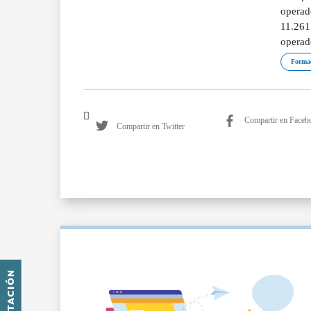
operad
11.261
operad
Forma
Compartir en Faceb
Compartir en Twitter