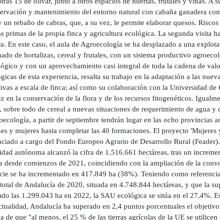
ras 15 de olivar, junto a otros espacios de huertas, frutales y viñas. A
servación y mantenimiento del entorno natural con cabaña ganadera con 
 un rebaño de cabras, que, a su vez, le permite elaborar quesos. Riscos 
s primas de la propia finca y agricultura ecológica. La segunda visita ha
a. En este caso, el aula de Agroecología se ha desplazado a una explota
do de hortalizas, cereal y frutales, con un sistema productivo agroeco
lógico y con un aprovechamiento casi integral de toda la cadena de va
gicas de esta experiencia, resalta su trabajo en la adaptación a las nueva
tivas a escala de finca; así como su colaboración con la Universidad 
 en la conservación de la flora y de los recursos fitogenéticos. Igualme
s, sobre todo de cereal a nuevas situaciones de requerimiento de agua 
ecología, a partir de septiembre tendrán lugar en las ocho provincias a
nes y mujeres hasta completar las 40 formaciones. El proyecto 'Mujeres 
nciado a cargo del Fondo Europeo Agrario de Desarrollo Rural (Feader). 
dad autónoma alcanzó la cifra de 1.516.661 hectáreas, tras un increme
a desde comienzos de 2021, coincidiendo con la ampliación de la convo
cie se ha incrementado en 417.849 ha (38%). Teniendo como referencia l
total de Andalucía de 2020, situada en 4.748.844 hectáreas, y que la su
ado las 1.299.043 ha en 2022, la SAU ecológica se sitúa en el 27,4%. E
ctualidad, Andalucía ha superado en 2,4 puntos porcentuales el objetivo 
 de que "al menos, el 25 % de las tierras agrícolas de la UE se utilicen