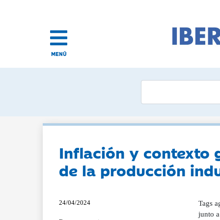
MENÚ
Inflación y contexto 
de la producción indu
24/04/2024
Tags agroalimentaria Fernando Miranda FIAB Mauricio García de Quevedo Ministerio de Agricultura El impacto de la inflación, junto a factores climáticos adversos y un contexto geopolítico y comercial global inestable hicieron retroceder la actividad económica de la industria de alimentación y bebidas durante el pasado año un 2,6% en valor real de producción, hasta los 162.459 millones de euros, según la patronal empresarial del sector, FIAB, a pesar de que el Valor Añadido Bruto (VAB) aumentó un 8%, hasta 31.038 millones (+1,4% en términos constan