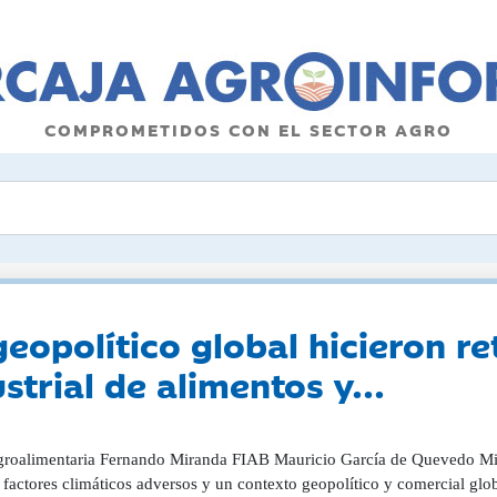
COMPROMETIDOS CON EL SECTOR AGRO
geopolítico global hicieron re
strial de alimentos y...
tes). Según se desprende del Informe Económico, elaborado por la Federación Española de Industrias de Alimentación y Bebidas (FIAB), elaborado con colaboración con el Ministerio de Agricultura, las presiones inflacionistas que afectaron a la actividad industrial y su efecto en el consumo intensificaron la desaceleración de este sector durante el pasado año 2023. No obstante, la fabricación industrial de alimentos y bebidas se siguen consolidando como un sector fuerte y estratégico para la economía española, al representar un 2,33% de VAB total de la misma y aportar mediante impuestos a los ingresos públicos 52.381 millones de euros, a pesar de acusar el impacto de una situación macroeconómica global inestable. Durante la presentación del informe este martes 23 de abril, el secretario general de Recursos Agrarios y Seguridad Alimentaria del MAPA, Fernando Miranda, destacó la contribución de la industria alimentaria al desarrollo del territorio y su vocación exportadora, con cifras récord en el proceso de internacionalización. Al respecto, Miranda esbozó las principales líneas de trabajo del MAPA en favor de la industria de la alimentación y las bebidas, como son la Estrategia Nacional de Alimentación, la Estrategia de Prevención de Pérdidas y Desperdicio Alimentario y la Estrategia Alimentos de España y, asimismo, hizo referencia a la posibilidad del sector de crecer y ganar dimensión en el marco del denominado PERTE Agroalimentario. Por su parte, el director general de FIAB, Mauricio García de Quevedo , señaló el impacto que sobre el sector industrial agroalimentario sigue teniendo la prolongación de los conflictos bélicos en Ucrania y Oriente Próximo, por su relación con las cadenas de suministro y la evolución de los costes, además de sus consecuencias sobre el tráfico marítimo. Estos hechos, añadió García de Quevedo, junto con el progresivo incremento de los tipos de interés durante el pasado año, perjudicaron el consumo de alimentos y bebidas, así como la capacidad inversora de las empresas, que aplazaron sus estrategias enfocadas al crecimiento del sector para mejores tiempos. En este sentido, el director general de FIAB incidió en "la importancia de reforzar la autonomía estratégica del sector en España para evitar el "efecto dominó" de un contexto global bastante inestable", valorando en todo caso positivamente "el esfuerzo que están llevando a cabo las empresas del sector, en un 96% PYMES, para afrontar este escenario manteniendo el valor, la variedad, la calidad y la seguridad de sus productos". El valor de la producción retrocedió en 2023 por primera vez en diez años, exceptuando 2020 El valor de la producción real del sector industrial agroalimentario alcanzó 162.459 millones de euros en 2023, con un descenso del -2,6% con respecto al año anterior, disminuyendo por primera vez desde que lo hiciera en 2013, si exceptuamos el año 2020, que fue el más álgido de la pandemia de COVID-19. Este retroceso, según FIAB, es el resultado de la inflación en los costes de la industria, combinado con una debilidad en las exportaciones y en la demanda interna, agudizada por los episodios de sequía prolongada en España. Esto llevó, según esta Federación, a que "el valor real de la actividad fuera incluso inferior al de 2021, año en el que se iba perfilando un continuo proceso de ralentización del índice de producción industrial y que se ha visto confirmado durante 2023." García Quevedo explicó que "v eníamos de dos ejercicios previos con un crecimiento muy excepcional y alejado de la tónica de años anteriores marcados en primer lugar por la recuperación tras la pandemia y, en segundo término por el extraordinario avance de los precios industriales. En paralelo, la difícil situación global ha dibujado un escenario muy tenso para el desarrollo de este sector, al confirmarse durante 2023 los indicios de desaceleración que ya se venían perfilando en años anteriores." El Valor Añadido Bruto (VAB), que refleja el valor bruto de la producción, descontado los costes de insumos y servicios, experimentó un crecimiento más limitado, hasta 31.038 millones de euros, un 8% más, que se queda, una vez descontado el efecto de la subida de los precios y de los costes, en un 1,4% de crecimiento real. A pesar de ello, la industria de alimentación y bebidas se mantiene como un actor sólido a nivel industrial por su contribución económica al país, representa el 2,3% del total de la economía española y el 18,5% de la industria manufacturera. El consumo alimentario reflejó también la situación inflacionaria, al penalizar a las familias españolas. Aún así, el gasto acumulado del consumo dentro del hogar en el periodo enero-noviembre de 2023 (últimos datos disponibles) se mantuvo estable, estimándose en unos 66.371 M€ pero, sin embargo, el gasto per cápita, en torno a 1.410 euros, reflejó una ligera caída del -1,26% con relación al mismo periodo previo. El tejido empresarial continúa su proceso de concentración La dimensión empresarial de la industria de alimentación y bebidas se vio también impactada por las consecuencias de la inflación, como sucedió en el resto de la economía. El número de empresas activas en 2023 se cifra en 28.335, con una disminución del -6,5% y de 1.824 empresas, en su mayoría pequeñas y concentrada principalmente en los tramos de menos trabajadores o sin empleados. Por el contrario, las empresas de tamaño medio y alto avanzan un 2,3%. Según FIAB, estos datos demuestran también la vulnerabilidad de las empresas más pequeñas a la hora de afrontar un marco de altos costes productivos muy