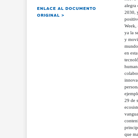
alegra
ENLACE AL DOCUMENTO
2030, 
ORIGINAL >
positi
Week, 
ya la s
y movi
mundo 
en esta
tecnol
humana
colabor
innova
person
ejemplo
29 de s
ecosist
vangua
conteni
princip
que ma