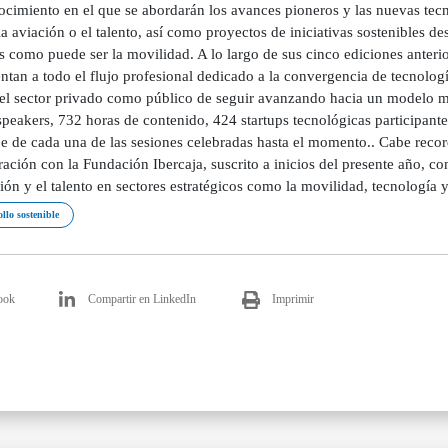
cimiento en el que se abordarán los avances pioneros y las nuevas tecn
la aviación o el talento, así como proyectos de iniciativas sostenibles de
s como puede ser la movilidad. A lo largo de sus cinco ediciones ante
ntan a todo el flujo profesional dedicado a la convergencia de tecnolog
el sector privado como público de seguir avanzando hacia un modelo más 
peakers, 732 horas de contenido, 424 startups tecnológicas participante
e de cada una de las sesiones celebradas hasta el momento.. Cabe reco
ación con la Fundación Ibercaja, suscrito a inicios del presente año, co
ón y el talento en sectores estratégicos como la movilidad, tecnología y 
llo sostenible
ook
Compartir en LinkedIn
Imprimir