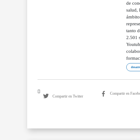
de cono
salud, 
ámbito
represe
tanto d
2.501 s
Youtub
colabor
formaci
desarro
Compartir en Faceb
Compartir en Twitter