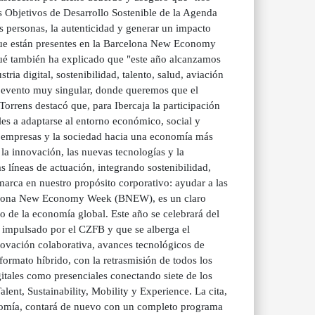
 Objetivos de Desarrollo Sostenible de la Agenda
s personas, la autenticidad y generar un impacto
 que están presentes en la Barcelona New Economy
ué también ha explicado que "este año alcanzamos
tria digital, sostenibilidad, talento, salud, aviación
n evento muy singular, donde queremos que el
rrens destacó que, para Ibercaja la participación
les a adaptarse al entorno económico, social y
, empresas y la sociedad hacia una economía más
la innovación, las nuevas tecnologías y la
 líneas de actuación, integrando sostenibilidad,
arca en nuestro propósito corporativo: ayudar a las
Barcelona New Economy Week (BNEW), es un claro
ro de la economía global. Este año se celebrará del
r impulsado por el CZFB y que se alberga el
nnovación colaborativa, avances tecnológicos de
rmato híbrido, con la retrasmisión de todos los
gitales como presenciales conectando siete de los
alent, Sustainability, Mobility y Experience. La cita,
nomía, contará de nuevo con un completo programa