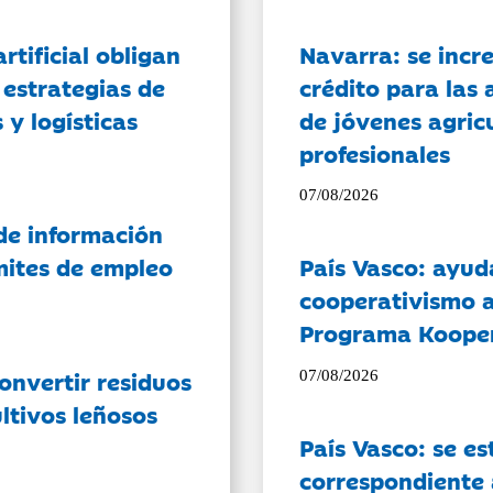
artificial obligan
Navarra: se incr
 estrategias de
crédito para las 
 y logísticas
de jóvenes agricu
profesionales
07/08/2026
de información
ámites de empleo
País Vasco: ayud
cooperativismo a
Programa Koope
onvertir residuos
07/08/2026
ltivos leñosos
País Vasco: se es
correspondiente a