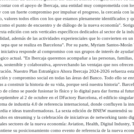
 contar con el apoyo de Ibercaja, una entidad muy comprometida con los
y con un fuerte compromiso por impulsar el progreso, la cercanía con la
vo, valores todos ellos con los que estamos plenamente identificados y
como el punto de encuentro y de diálogo de la nueva economía". Sorig
exta edición con seis verticales específicos dedicados al sector de la indus
lidad, además de las actividades experienciales que lo convierten en u
sepa que se realiza en Barcelona". Por su parte, Myriam Santos-Morán To
 iniciativa responde al compromiso con sus grupos de interés de ayudar
ógico actual. "En Ibercaja queremos acompañar a las personas, familias
, sostenible y colaborativa, aprovechando las ventajas que nos ofrecen 
ación. Nuestro Plan Estratégico Ahora Ibercaja 2024-2026 refuerza estas
ción y compromiso social en todas las áreas del Banco. Todo ello se enm
as a construir la historia de su vida, porque será nuestra historia". 
 de cómo se puede fusionar lo físico y lo digital para dar forma al futu
eptiembre al 2 de octubre en el DFactory Barcelona, el edificio singula
ema de industria 4.0 de referencia internacional, donde confluyen la i
rdia e ideas transformadoras. La sexta edición de BNEW mantendrá su fo
dos en streaming y la celebración de iniciativas de networking tanto di
ales sectores de la nueva economía: Aviation, Health, Digital Industry, T
ntiene su posicionamiento como evento de referencia de la nueva eco