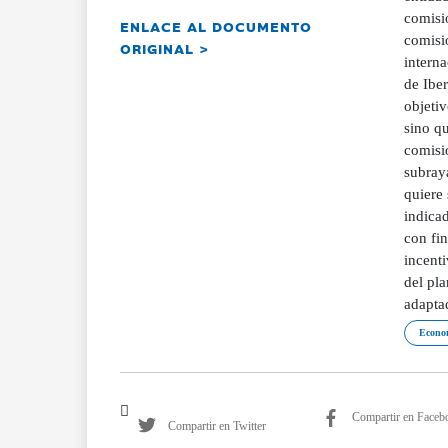
comisio
ENLACE AL DOCUMENTO
comisi
ORIGINAL >
interna
de Iber
objetiv
sino qu
comisio
subraya
quiere 
indicad
con fi
incenti
del pla
adaptad
Econom
Compartir en Faceb
Compartir en Twitter