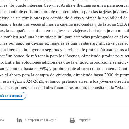
nes. Te puede interesar Cepyme, Avalia e Ibercaja se unen para acercar 
ones tanto de emisión como de mantenimiento para las tarjetas jóvenes.
cionales sin comisiones por cambio de divisa y ofrece la posibilidad de 
caja, y hasta tres veces al mes en cajeros nacionales y de la zona SEPA 
os, la campaña se enfoca en los jóvenes viajeros. La tarjeta joven no sol
e también será una herramienta útil para estancias prolongadas en el ex
nes por pago en divisas extranjeras es una ventaja significativa para a
do Ibercaja, incluyendo seguros y servicios de protección asociados a l
ser "un banco de referencia para los jóvenes, ofreciendo productos y s
o. Entre las soluciones adicionales que la entidad proporciona se inclu
nanciación de hasta el 95%, y productos de ahorro como la cuenta Cont
va el ahorro para la compra de vivienda, ofreciendo hasta 500€ de promo
n estratégico 2024-2026, el banco pretende atraer a los jóvenes ofrecién
a a sus primeras necesidades financieras mientras transitan a la "edad a
ía de la empresa
ook
Compartir en LinkedIn
Imprimir