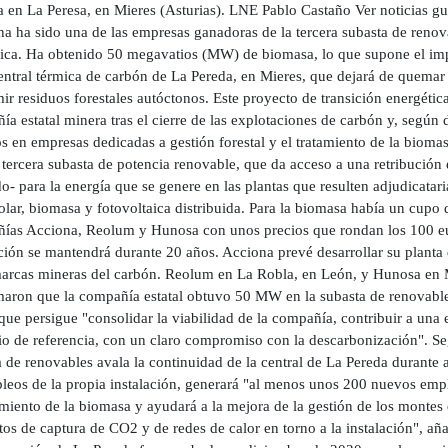
 en La Peresa, en Mieres (Asturias). LNE Pablo Castaño Ver noticias g
na ha sido una de las empresas ganadoras de la tercera subasta de renov
ica. Ha obtenido 50 megavatios (MW) de biomasa, lo que supone el impu
entral térmica de carbón de La Pereda, en Mieres, que dejará de quemar 
r residuos forestales autóctonos. Este proyecto de transición energétic
ía estatal minera tras el cierre de las explotaciones de carbón y, segú
 en empresas dedicadas a gestión forestal y el tratamiento de la biomas
 tercera subasta de potencia renovable, que da acceso a una retribución
o- para la energía que se genere en las plantas que resulten adjudicata
olar, biomasa y fotovoltaica distribuida. Para la biomasa había un cup
ías Acciona, Reolum y Hunosa con unos precios que rondan los 100 eur
ución se mantendrá durante 20 años. Acciona prevé desarrollar su plant
arcas mineras del carbón. Reolum en La Robla, en León, y Hunosa en M
maron que la compañía estatal obtuvo 50 MW en la subasta de renovable
que persigue "consolidar la viabilidad de la compañía, contribuir a una 
rio de referencia, con un claro compromiso con la descarbonización". S
 de renovables avala la continuidad de la central de La Pereda durante 
leos de la propia instalación, generará "al menos unos 200 nuevos empl
amiento de la biomasa y ayudará a la mejora de la gestión de los montes
os de captura de CO2 y de redes de calor en torno a la instalación", añ