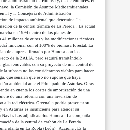
o de administración de Hunosa y, desde entonces, el
 mayo, la Comisión de Asuntos Medioambientales
ental y la Consejería de Administración
ión de impacto ambiental que determina "la
rmación de la central térmica de La Pereda". La actual
marcha en 1994 dentro de los planes de
n 41 millones de euros y las modificaciones técnicas
 podrá funcionar con el 100% de biomasa forestal. La
 plan de empresa firmado por Hunosa con los
ecto de la ZALIA, pero seguirá tramitándolo
ergías renovables con su proyecto de una central de
 la subasta no las consideramos viables para hacer
lega, que señalan que eso no supone que haya
ación ambiental ante el Principado de Asturias. Otras
niendo en cuenta los costes de amortización de una
quiere de una reforma con una inversión de
a la red eléctrica. Greenalia podría presentar su
y en Asturias es insuficiente para atender su
n Navia. Los adjudicatarios Hunosa . La compañía
rmación de la central de carbón de La Pereda.
una planta en La Robla (León). Acciona . Es la