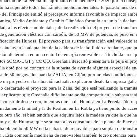
ormación de La Pereda fue aprobado en diciembre de 2020 por el consej
to ha superado todos los trámites medioambientales. El pasado mes de
 del Principado emitió el preceptivo informe favorable de impacto ambi
mica, Medio Ambiente y Cambio Climático formuló en junio la declarac
dad, a los efectos ambientales, de la realización del proyecto de transfo
 de generación eléctrica con carbón, de 50 MW de potencia, se puso en 
ficación de Hunosa. El proyecto para su transformación está valorado e
as incluyen la adaptación de la caldera de lecho fluido circulante, que
sión de térmica en una central de energía renovable está incluida en el
atos SOMA-UGT y CC OO. Greenalia descartó presentar a la puja el proy
ia optó por no concurrir a la subasta de ayer de régimen especial de en
a de 50 megavatios para la ZALIA, en Gijón, porque «las condiciones de
le un proyecto en la situación actual», explicaron desde la empresa gal
 descartado el proyecto para la Zalia, del que está realizando la tramit
 explicaron que Greenalia difícilmente podía competir en la subasta te
 a construir desde cero, mientras que la de Hunosa en La Pereda sólo re
madamente la mitad y la de Reolum en La Robla ya tiene punto de acceso 
o otro año, si bien tendría que adquirir lejos la madera ya que la que ha
to y el de Hunosa, que se suman a los consumos de la planta de Ence e
l ha obtenido 50 MW en la subasta de renovables para su plan de transfo
 . Esta compañía madrileña de renovables también logró potencia para 