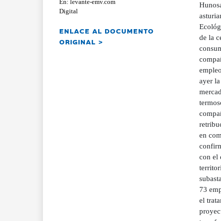
En: levante-emv.com
Hunosa
Digital
asturia
Ecológ
ENLACE AL DOCUMENTO
de la c
ORIGINAL >
consumi
compañ
empleos
ayer la
mercad
termos
compañ
retrib
en com
confir
con el 
territo
subasta
73 emp
el trat
proyect