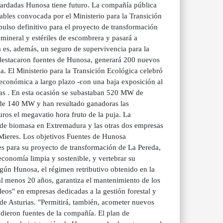
uardadas Hunosa tiene futuro. La compañía pública
ables convocada por el Ministerio para la Transición
lso definitivo para el proyecto de transformación
mineral y estériles de escombrera y pasará a
a es, además, un seguro de supervivencia para la
n destacaron fuentes de Hunosa, generará 200 nuevos
a. El Ministerio para la Transición Ecológica celebró
 económica a largo plazo -con una baja exposición al
rias . En esta ocasión se subastaban 520 MW de
o de 140 MW y han resultado ganadoras las
os el megavatio hora fruto de la puja. La
a de biomasa en Extremadura y las otras dos empresas
ieres. Los objetivos Fuentes de Hunosa
s para su proyecto de transformación de La Pereda,
economía limpia y sostenible, y vertebrar su
egún Hunosa, el régimen retributivo obtenido en la
al menos 20 años, garantiza el mantenimiento de los
eos" en empresas dedicadas a la gestión forestal y
 de Asturias. "Permitirá, también, acometer nuevos
adieron fuentes de la compañía. El plan de