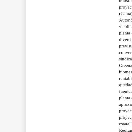
transf
proyec
(Cama)
Autonó
viabili
planta
diversi
previst
conver
sindic
Greenal
biomas
rentab
quedado
fuentes
planta
aproxi
proyect
proyec
estata
Reolum