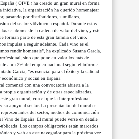
e España ( OIVE ) ha creado un gran mural en forma
 iniciativa, la organización ha querido homenajear
r, pasando por distribuidores, sumilleres,
ión del sector vitivinícola español. Durante estos
s los eslabones de la cadena de valor del vino, y este
e forman parte de esta gran familia del vino.
nos impulsa a seguir adelante. Cada vino es el
remos rendir homenaje", ha explicado Susana García,
erprofesional, sino que pone en valor los más de
onde a un 2% del empleo nacional según el informe
ntado García, "es esencial para el éxito y la calidad
r económico y social en España".
comenzó con una convocatoria abierta a la
la propia organización y de otras especializadas,
este gran mural, con el que la Interprofesional
y su apoyo al sector. La presentación del mural se
 representantes del sector, medios de comunicación
del Vino de España. El mural puede verse en detalle
publicada. Los campos obligatorios están marcados
rónico y web en este navegador para la próxima vez