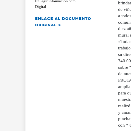
En: agroinformacion.com
brinda
Digital
de viñ
a todos
ENLACE AL DOCUMENTO
comunic
ORIGINAL >
diez añ
mural e
«Todas 
trabaj
su dire
340.00
sobre "
de nue
PROTAG
amplia 
para qu
muestra
realiz
y amant
pincha
con * 