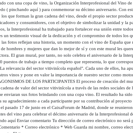
ndo con una copa de vino, la Organización Interprofesional del Vino d
edo ( pinchando aquí ) para conmemorar su décimo aniversario. Con esta
 los que forman la gran cadena del vino, desde el propio sector producto
adores y consumidores, con el objetivo de simbolizar la unidad y la pas
os, la Interprofesional ha trabajado para fortalecer esa unión entre todo
s un testimonio visual de la dedicación y el compromiso de todos los qu
las fotos reflejan una historia, un momento con el vino de España que 
o de hombres y mujeres que dan lo mejor de sí y con este mural les que
ctora. El gran mural, por tanto, no solo celebra el aniversario de la Int
0 puestos de trabajo a tiempo completo que representa, lo que corresp
La relevancia del sector vitivinícola español". Cada uno de ellos, ha apu
stros vinos y pone en valor la importancia de nuestro sector como moto
ONISMOS DE LOS PARTICIPANTES El proceso de creación del mural 
cadena de valor del sector vitivinícola a través de las redes sociales de 
e enviaran sus fotos brindando con una copa vino. El resultado ha sido 
 su agradecimiento a cada participante por su contribución al proyecto 
ó el pasado 17 de junio en el CaixaForum de Madrid, donde se reunieron
es del vino para celebrar el décimo aniversario de la Interprofesional 
ndo aquí Enviar comentario Tu dirección de correo electrónico no será 
Comentario * Correo electrónico * Web Guarda mi nombre, correo elect