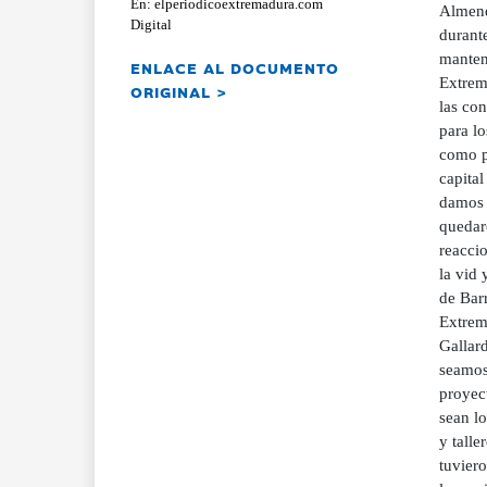
En: elperiodicoextremadura.com
Almend
Digital
durante
mantend
ENLACE AL DOCUMENTO
Extrem
ORIGINAL >
las con
para lo
como pa
capital
damos s
quedar
reacci
la vid 
de Barr
Extrem
Gallard
seamos
proyec
sean lo
y talle
tuviero