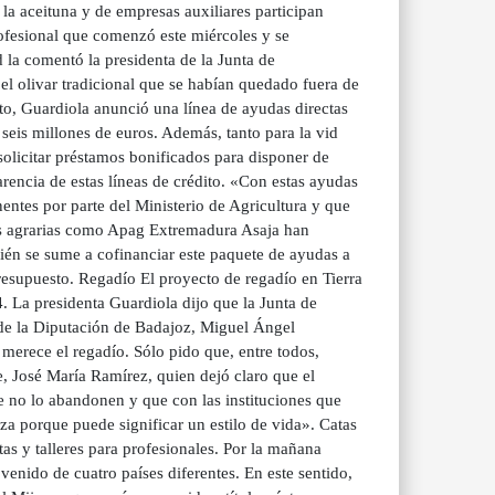
a aceituna y de empresas auxiliares participan
rofesional que comenzó este miércoles y se
 la comentó la presidenta de la Junta de
l olivar tradicional que se habían quedado fuera de
to, Guardiola anunció una línea de ayudas directas
 seis millones de euros. Además, tanto para la vid
 solicitar préstamos bonificados para disponer de
carencia de estas líneas de crédito. «Con estas ayudas
entes por parte del Ministerio de Agricultura y que
es agrarias como Apag Extremadura Asaja han
én se sume a cofinanciar este paquete de ayudas a
resupuesto. Regadío El proyecto de regadío en Tierra
. La presidenta Guardiola dijo que la Junta de
de la Diputación de Badajoz, Miguel Ángel
merece el regadío. Sólo pido que, entre todos,
, José María Ramírez, quien dejó claro que el
e no lo abandonen y que con las instituciones que
za porque puede significar un estilo de vida». Catas
tas y talleres para profesionales. Por la mañana
enido de cuatro países diferentes. En este sentido,