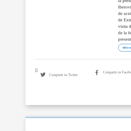
la pres
Iberovi
de acei
de Ext
visita
de la 
present
oliva 
Compartir en Faceb
Compartir en Twitter