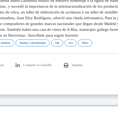
identa María Guardiola realizó un emotivo homenaje a la figura de Isabe
nac, y recordó la importancia de la internacionalización de los produc
tes de oliva, un taller de elaboración de aceitunas y un taller de sumille
remadura, Juan Eloy Rodríguez, ofreció una charla informativa. Para la
 de compradores de grandes marcas nacionales que llegan desde Madrid y
feria. También habrá una cata de vinos de A Rúa, municipio gallego he
e en Iberovinac. Suscríbete para seguir leyendo
o aceituna
Ayudas y subvenciones
Vid
uva
Olivo
ook
Compartir en LinkedIn
Imprimir