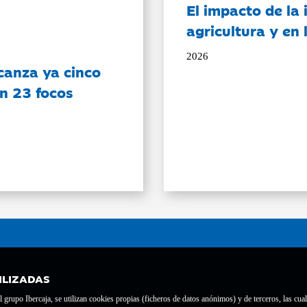
El impacto de la i
agricultura y en
2026
canza ya cinco
on 23 focos
ILIZADAS
grupo Ibercaja, se utilizan cookies propias (ficheros de datos anónimos) y de terceros, las cual