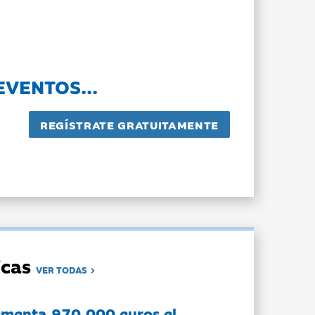
EVENTOS...
dicas
VER TODAS
ementa 970.000 euros el