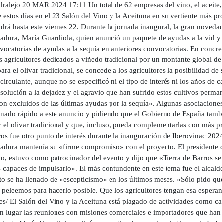
ralejo 20 MAR 2024 17:11 Un total de 62 empresas del vino, el aceite, l
 estos días en el 23 Salón del Vino y la Aceituna en su vertiente más p
rá hasta este viernes 22. Durante la jornada inaugural, la gran novedad
adura, María Guardiola, quien anunció un paquete de ayudas a la vid y e
vocatorias de ayudas a la sequía en anteriores convocatorias. En concre
s agricultores dedicados a viñedo tradicional por un montante global de
ra el olivar tradicional, se concede a los agricultores la posibilidad de
 circulante, aunque no se especificó ni el tipo de interés ni los años de 
olución a la dejadez y el agravio que han sufrido estos cultivos perman
on excluidos de las últimas ayudas por la sequía». Algunas asociacion
onado rápido a este anuncio y pidiendo que el Gobierno de España tambi
y el olivar tradicional y que, incluso, pueda complementarlas con más p
os fue otro punto de interés durante la inauguración de Iberovinac 2024
adura mantenía su «firme compromiso» con el proyecto. El presidente 
o, estuvo como patrocinador del evento y dijo que «Tierra de Barros se 
 capaces de impulsarlo». El más contundente en este tema fue el alcalde
to se ha llenado de «escepticismo» en los últimos meses. «Sólo pido qu
 peleemos para hacerlo posible. Que los agricultores tengan esa esperan
res/ El Salón del Vino y la Aceituna está plagado de actividades como ca
n lugar las reuniones con misiones comerciales e importadores que han v