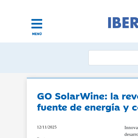
MENÚ
GO SolarWine: la rev
fuente de energía y 
12/11/2025
Innovación energética y agricultura de precisión en el viñedo español En los paisajes vitícolas de Cataluña y Castilla-La Mancha se desarrolla el proyecto GO SolarWine, una iniciativa que combina energía fotovoltaica, digitalización y viticultura de precisión para impulsar un modelo de producción sostenible. A través de dos plantas piloto y una red de sensores inteligentes, el consorcio promueve una agricultura más eficiente en el uso del agua y la energía, integrando tecnología solar en el viñedo sin comprometer la calidad de la uva. 