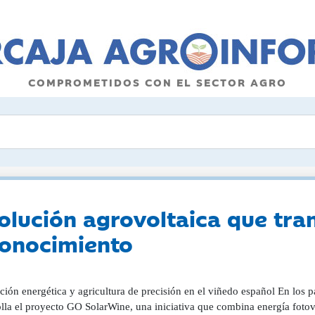
COMPROMETIDOS CON EL SECTOR AGRO
olución agrovoltaica que tra
conocimiento
Tecnología agrovoltaica aplicada al viñedo El proyecto GO SolarWine surge con el propósito de demostrar la viabilidad técnica y económica de la agrovoltaica en la viticultura. Su objetivo principal es validar, en condiciones reales de explotación, sistemas capaces de compatibilizar la generación de energía fotovoltaica con el cultivo de la vid. En lugar de concebir el terreno agrícola y la infraestructura energética como usos incompatibles, el proyecto propone una integración estructural de ambos, creando un modelo de aprovechamiento dual del suelo. El sistema se basa en la instalación de paneles solares sobre estructuras elevadas tipo pérgola, a cinco metros de altura, lo que permite mantener la mecanización habitual del viñedo. La disposición modular se ha diseñado para evaluar distintas configuraciones de sombreado, combinando módulos opacos convencionales y paneles semitransparentes bifaciales. Estos últimos permiten el paso parcial de la radiación solar y aprovechan la luz reflejada por el suelo, mejorando la captación de energía y reduciendo el impacto lumínico sobre el cultivo. Los resultados preliminares obtenidos durante la fase de puesta en marcha muestran un equilibrio notable entre rendimiento energético y respuesta agronómica. En ambos viñedos piloto -Mas Rabell, en el Penedès, y Fuentealbilla, en La Mancha- las instalaciones han mantenido una producción fotovoltaica estable, con una eficiencia media del 18% en condiciones de campo y picos superiores al 20% en días de máxima irradiación. Estas cifras confirman el potencial de la agrovoltaica como fuente de energía limpia integrada en entornos agrícolas productivos. Sensores inteligentes y agricultura de precisión La innovación de GO SolarWine se sustenta en la digitalización del viñedo. Cada planta piloto incorpora una red de sensores conectados que registran en tiempo real parámetros clave del microclima y del estado fisiológico de las cepas. Los dispositivos miden temperatura del aire, humedad relativa, radiación solar, humedad y temperatura del suelo, así como variables agronómicas específicas como la conductancia estomática o la presión foliar. Estos datos se transmiten a una plataforma de análisis en la nube desarrollada por INDEREN, donde se procesan mediante algoritmos de inteligencia artificial. El sistema genera un modelo digital o gemelo virtual del viñedo, capaz de representar con precisión su comportamiento bajo diferentes condiciones de irradiación y sombreado. A partir de la información recopilada, se elaboran patrones predictivos que relacionan el microclima con el rendimiento de la planta y la producción de energía. Esta herramienta facilita la toma de decisiones en la gestión del riego y la planificación de labores, optimizando el uso de recursos hídricos y energéticos. Además de la monitorización ambiental, los sensores proporcionan información sobre la salud del cultivo, detectando posibles desequilibrios térmicos o hídricos. En el caso del viñedo de Mas Rabell, se han registrado descensos de hasta 5 °C bajo los paneles durante las olas de calor y una reducción cercana al 30% en el consumo de agua respecto al área de control. La información obtenida confirma que la sombra parcial de los módulos contribuye a mitigar el estrés térmico, permitiendo una maduración más equilibrada de la uva y una mayor estabilidad en la producción. El modelo experimental del Penedès En el viñedo Mas Rabell, propiedad de Familia Torres, se desarrolla una de las instalaciones más avanzadas del proyecto. Sobre una superficie de mil metros cuadrados de viña ecológica, se ha montado una pérgola solar que combina distintos tipos de módulos fotovoltaicos, integrados en un sistema de control ambiental de alta resolución. La altura de la estructura permite el paso de vendimiadoras y tractores, garantizando la continuidad de las labores agrícolas sin modificar la disposición tradicional del cultivo. La energía generada se destina al autoconsumo de las naves de envejecimiento y del restaurante adyacente, configurando un circuito energético cerrado. Los técnicos de la bodega supervisan la producción eléctrica mediante un sistema de registro digital que muestra la generación diaria, el factor de rendimiento y la eficiencia acumulada de los paneles. El análisis de los primeros meses de operación indica un aprovechamiento medio del 1.400 kWh por kWp instalado, con un factor de rendimiento superior al 80%, cifras que sitúan al piloto dentro de los estándares de eficiencia de las instalaciones fotovoltaicas en España. Este esquema permite visualizar la agrovoltaica no solo como un mecanismo de adaptación al cambio climático, sino también como una estrategia de ahorro y diversificación energética. El piloto de Fuentealbilla y su enfoque climático El segundo emplazamiento experimental se ubica en la finca Huerto Tornasol, en Fuentealbilla, Albacete. Allí, las condiciones climáticas son más extremas: veranos secos y calurosos, inviernos fríos y una irradiación media anual superior a la del Penedès. Estas variables convierten a la instalación manchega en un laboratorio idóneo para estudiar el comportamiento de la agrovoltaica en zonas de elevada radiación. Sobre una superficie de novecientos metros cuadrados, los paneles bifaciales y opacos proyectan sombras alternas sobre cepas de la variedad Bobal, autóctona de la región y reconocida por su resistencia a la sequía. Los sensores instalados monitorizan la humedad del suelo, las