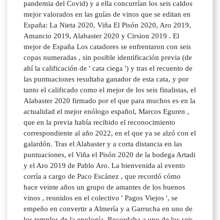
pandemia del Covid) y a ella concurrían los seis caldos
mejor valorados en las guías de vinos que se editan en
España: La Nieta 2020, Viña El Pisón 2020, Aro 2019,
Amancio 2019, Alabaster 2020 y Cirsion 2019 . El
mejor de España Los catadores se enfrentaron con seis
copas numeradas , sin posible identificación previa (de
ahí la calificación de ' cata ciega ') y tras el recuento de
las puntuaciones resultaba ganador de esta cata, y por
tanto el calificado como el mejor de los seis finalistas, el
Alabaster 2020 firmado por el que para muchos es en la
actualidad el mejor enólogo español, Marcos Eguren ,
que en la previa había recibido el reconocimiento
correspondiente al año 2022, en el que ya se alzó con el
galardón. Tras el Alabaster y a corta distancia en las
puntuaciones, el Viña el Pisón 2020 de la bodega Artadi
y el Aro 2019 de Pablo Aro. La bienvenida al evento
corría a cargo de Paco Escánez , que recordó cómo
hace veinte años un grupo de amantes de los buenos
vinos , reunidos en el colectivo ' Pagos Viejos ', se
empeño en convertir a Almería y a Garrucha en uno de
los templos de la enología. Recordaba a uno de los seis