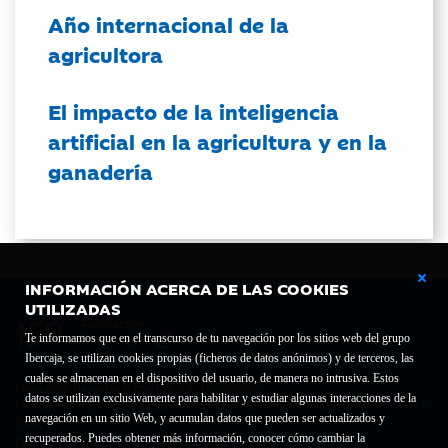
Año internacional de la
agricultora
El impacto de la inteligencia
artificial en la agricultura y en la
ganadería
INFORMACIÓN ACERCA DE LAS COOKIES
UTILIZADAS
Te informamos que en el transcurso de tu navegación por los sitios web del grupo
Ibercaja, se utilizan cookies propias (ficheros de datos anónimos) y de terceros, las
cuales se almacenan en el dispositivo del usuario, de manera no intrusiva. Estos
Fundación Bancaria Ibercaja C.I.F. G-50000652.
datos se utilizan exclusivamente para habilitar y estudiar algunas interacciones de la
Inscrita en el Registro de Fundaciones del Mº de Educación, Cultura y Deporte con el nº
navegación en un sitio Web, y acumulan datos que pueden ser actualizados y
1689.
recuperados. Puedes obtener más información, conocer cómo cambiar la
Domicilio social: Joaquín Costa, 13. 50001 Zaragoza.