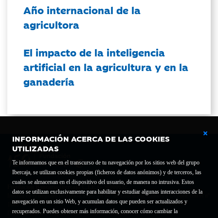
Año internacional de la
agricultora
El impacto de la inteligencia
artificial en la agricultura y en la
ganadería
INFORMACIÓN ACERCA DE LAS COOKIES
UTILIZADAS
Te informamos que en el transcurso de tu navegación por los sitios web del grupo
Ibercaja, se utilizan cookies propias (ficheros de datos anónimos) y de terceros, las
cuales se almacenan en el dispositivo del usuario, de manera no intrusiva. Estos
Fundación Bancaria Ibercaja C.I.F. G-50000652.
datos se utilizan exclusivamente para habilitar y estudiar algunas interacciones de la
Inscrita en el Registro de Fundaciones del Mº de Educación, Cultura y Deporte con el nº
navegación en un sitio Web, y acumulan datos que pueden ser actualizados y
1689.
recuperados. Puedes obtener más información, conocer cómo cambiar la
Domicilio social: Joaquín Costa, 13. 50001 Zaragoza.