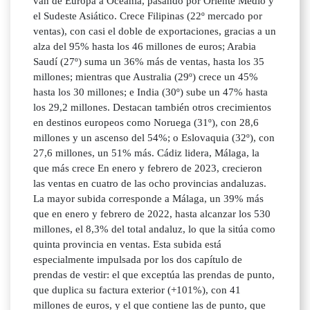
van de Europa a Oceanía, pasando por Oriente Medio y
el Sudeste Asiático. Crece Filipinas (22º mercado por
ventas), con casi el doble de exportaciones, gracias a un
alza del 95% hasta los 46 millones de euros; Arabia
Saudí (27º) suma un 36% más de ventas, hasta los 35
millones; mientras que Australia (29º) crece un 45%
hasta los 30 millones; e India (30º) sube un 47% hasta
los 29,2 millones. Destacan también otros crecimientos
en destinos europeos como Noruega (31º), con 28,6
millones y un ascenso del 54%; o Eslovaquia (32º), con
27,6 millones, un 51% más. Cádiz lidera, Málaga, la
que más crece En enero y febrero de 2023, crecieron
las ventas en cuatro de las ocho provincias andaluzas.
La mayor subida corresponde a Málaga, un 39% más
que en enero y febrero de 2022, hasta alcanzar los 530
millones, el 8,3% del total andaluz, lo que la sitúa como
quinta provincia en ventas. Esta subida está
especialmente impulsada por los dos capítulo de
prendas de vestir: el que exceptúa las prendas de punto,
que duplica su factura exterior (+101%), con 41
millones de euros, y el que contiene las de punto, que