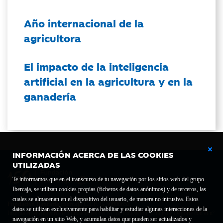
Año internacional de la
agricultora
El impacto de la inteligencia
artificial en la agricultura y en la
ganadería
INFORMACIÓN ACERCA DE LAS COOKIES
UTILIZADAS
Te informamos que en el transcurso de tu navegación por los sitios web del grupo
Ibercaja, se utilizan cookies propias (ficheros de datos anónimos) y de terceros, las
cuales se almacenan en el dispositivo del usuario, de manera no intrusiva. Estos
Fundación Bancaria Ibercaja C.I.F. G-50000652.
datos se utilizan exclusivamente para habilitar y estudiar algunas interacciones de la
Inscrita en el Registro de Fundaciones del Mº de Educación, Cultura y Deporte con el nº
navegación en un sitio Web, y acumulan datos que pueden ser actualizados y
1689.