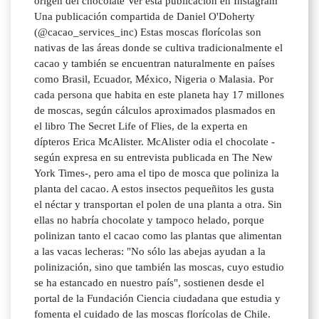
origen del chocolate Ver esta publicación en Instagram
Una publicación compartida de Daniel O'Doherty
(@cacao_services_inc) Estas moscas florícolas son
nativas de las áreas donde se cultiva tradicionalmente el
cacao y también se encuentran naturalmente en países
como Brasil, Ecuador, México, Nigeria o Malasia. Por
cada persona que habita en este planeta hay 17 millones
de moscas, según cálculos aproximados plasmados en
el libro The Secret Life of Flies, de la experta en
dípteros Erica McAlister. McAlister odia el chocolate -
según expresa en su entrevista publicada en The New
York Times-, pero ama el tipo de mosca que poliniza la
planta del cacao. A estos insectos pequeñitos les gusta
el néctar y transportan el polen de una planta a otra. Sin
ellas no habría chocolate y tampoco helado, porque
polinizan tanto el cacao como las plantas que alimentan
a las vacas lecheras: "No sólo las abejas ayudan a la
polinización, sino que también las moscas, cuyo estudio
se ha estancado en nuestro país", sostienen desde el
portal de la Fundación Ciencia ciudadana que estudia y
fomenta el cuidado de las moscas florícolas de Chile.