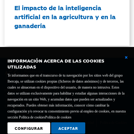
El impacto de la inteligencia
artificial en la agricultura y en la
ganadería
INFORMACIÓN ACERCA DE LAS COOKIES
UTILIZADAS
Te informamos que en el transcurso de tu navegación por los sitios web del grupo
Ibercaja, se utilizan cookies propias (ficheros de datos anónimos) y de terceros, las
cuales se almacenan en el dispositivo del usuario, de manera no intrusiva. Estos
Fundación Bancaria Ibercaja C.I.F. G-50000652.
datos se utilizan exclusivamente para habilitar y estudiar algunas interacciones de la
Inscrita en el Registro de Fundaciones del Mº de Educación, Cultura y Deporte con el nº
navegación en un sitio Web, y acumulan datos que pueden ser actualizados y
1689.
recuperados. Puedes obtener más información, conocer cómo cambiar la
Domicilio social: Joaquín Costa, 13. 50001 Zaragoza.
configuración y/o revocar tu consentimiento previo al empleo de cookies, en nuestra
Contacto
Declaración de accesibilidad
sección Política de cookies
Política de cookies
Aviso legal
Política de privacidad
Política de Cookies
CONFIGURAR
ACEPTAR