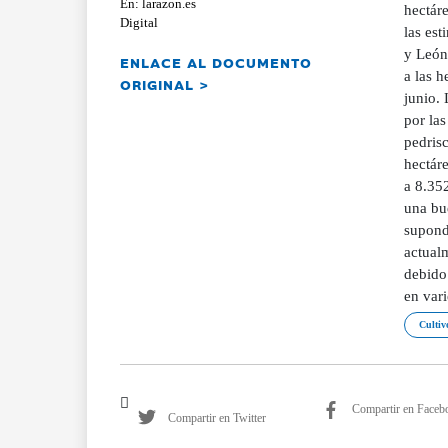
En: larazon.es
hectár
Digital
las est
y León
ENLACE AL DOCUMENTO
a las h
ORIGINAL >
junio.
por las
pedris
hectáre
a 8.352
una bue
supond
actual
debido
en var
Cultivo
Compartir en Faceb
Compartir en Twitter