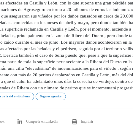
eas afectadas en Castilla y León, con lo que supone una gran pérdida 
imaciones de Agroseguro en torno a 20 millones de euros las indemnizaci
 que aseguraron sus viñedos por los daños causados en cerca de 20.000
eladas acontecidas en los meses de abril y mayo, pero donde también ha
 La superficie reclamada en Castilla y León, por el momento, asciende a
 heladas, principalmente en la zona de Ribera del Duero , pero donde ta
co caído durante el mes de junio. Los mayores daños acontecieron en la
as afectadas por las heladas y el pedrisco, seguida por el territorio val
. Destaca también el caso de Soria puesto que, pese a que la superficie
na parte de toda la superficie perteneciente a la Ribera del Duero en la 
rán una cifra "elevadísima" de indemnizaciones para el viñedo , según 
mente con más de 20 peritos desplazados en Castilla y León, más del do
 a que el calor ha adelantado unos días la cosecha de verdejo, dentro d
ietales de Ribera con un número de peritos que se incrementará progresi
 de la vid o viticultura
Seguros agrarios
ook
Compartir en LinkedIn
Imprimir