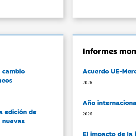
Informes mon
l cambio
Acuerdo UE-Mer
neos
2026
Año internaciona
a edición de
2026
s nuevas
El impacto de la i