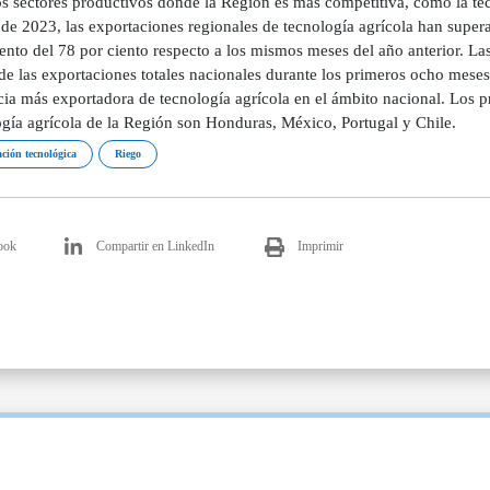
os sectores productivos donde la Región es más competitiva, como la tec
 de 2023, las exportaciones regionales de tecnología agrícola han super
ento del 78 por ciento respecto a los mismos meses del año anterior. L
 de las exportaciones totales nacionales durante los primeros ocho mese
cia más exportadora de tecnología agrícola en el ámbito nacional. Los 
ogía agrícola de la Región son Honduras, México, Portugal y Chile.
ción tecnológica
Riego
ook
Compartir en LinkedIn
Imprimir