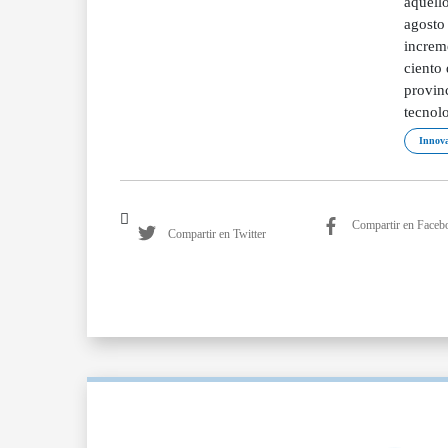
aquell
agosto
increm
ciento
provin
tecnol
Innova
Compartir en Faceb
Compartir en Twitter