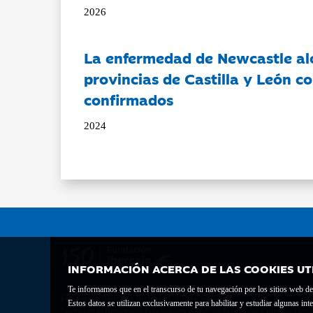
2026
La enfermedad de Newcastle al
provincias de Castilla y León c
confirmados
2024
INFORMACIÓN ACERCA DE LAS COOKIES UT
Te informamos que en el transcurso de tu navegación por los sitios web del 
Fundación Bancaria Ibercaja C.I.F. G-50000652.
Estos datos se utilizan exclusivamente para habilitar y estudiar algunas 
Inscrita en el Registro de Fundaciones del Mº de Educación, Cultura y Depor