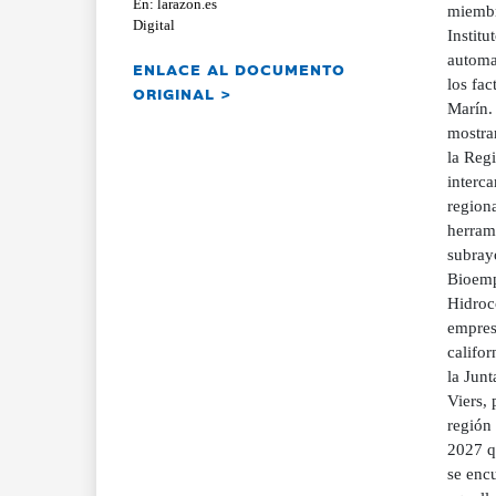
En: larazon.es
miembr
Digital
Instit
automat
ENLACE AL DOCUMENTO
los fac
ORIGINAL >
Marín. 
mostrar
la Regi
interca
regiona
herrami
subrayó
Bioemp
Hidroc
empres
califo
la Junt
Viers, 
región
2027 q
se enc