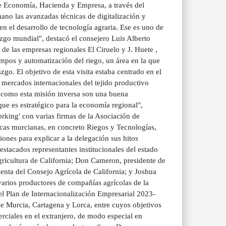
de Economía, Hacienda y Empresa, a través del
ano las avanzadas técnicas de digitalización y
n el desarrollo de tecnología agraria. Ese es uno de
razgo mundial", destacó el consejero Luis Alberto
de las empresas regionales El Ciruelo y J. Huete ,
ampos y automatización del riego, un área en la que
go. El objetivo de esta visita estaba centrado en el
a mercados internacionales del tejido productivo
as como esta misión inversa son una buena
que es estratégico para la economía regional",
orking' con varias firmas de la Asociación de
cas murcianas, en concreto Riegos y Tecnologías,
nes para explicar a la delegación sus hitos
stacados representantes institucionales del estado
ricultura de California; Don Cameron, presidente de
denta del Consejo Agrícola de California; y Joshua
 varios productores de compañías agrícolas de la
el Plan de Internacionalización Empresarial 2023-
e Murcia, Cartagena y Lorca, entre cuyos objetivos
rciales en el extranjero, de modo especial en