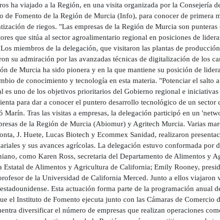
os ha viajado a la Región, en una visita organizada por la Consejería 
uto de Fomento de la Región de Murcia (Info), para conocer de primera m
ización de riegos. "Las empresas de la Región de Murcia son punteras e
tores que sitúa al sector agroalimentario regional en posiciones de lide
Los miembros de la delegación, que visitaron las plantas de producción 
on su admiración por las avanzadas técnicas de digitalización de los c
ón de Murcia ha sido pionera y en la que mantiene su posición de lideraz
mbio de conocimiento y tecnología en esta materia. "Potenciar el salto 
l es uno de los objetivos prioritarios del Gobierno regional e iniciativ
enta para dar a conocer el puntero desarrollo tecnológico de un sector 
 Marín. Tras las visitas a empresas, la delegación participó en un 'netw
resas de la Región de Murcia (Abiomur) y Agritech Murcia. Varias mar
onta, J. Huete, Lucas Biotech y Ecommex Sanidad, realizaron presentacio
ariales y sus avances agrícolas. La delegación estuvo conformada por de
rniano, como Karen Ross, secretaria del Departamento de Alimentos y Ag
a Estatal de Alimentos y Agricultura de California; Emily Rooney, presi
profesor de la Universidad de California Merced. Junto a ellos viajaron
 estadounidense. Esta actuación forma parte de la programación anual d
ue el Instituto de Fomento ejecuta junto con las Cámaras de Comercio d
uentra diversificar el número de empresas que realizan operaciones come