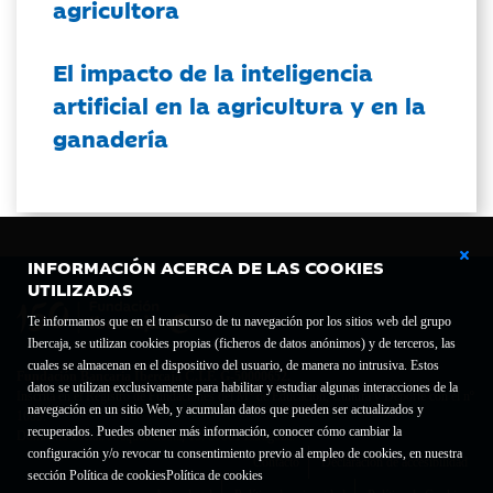
agricultora
El impacto de la inteligencia
artificial en la agricultura y en la
ganadería
INFORMACIÓN ACERCA DE LAS COOKIES
UTILIZADAS
Te informamos que en el transcurso de tu navegación por los sitios web del grupo
Ibercaja, se utilizan cookies propias (ficheros de datos anónimos) y de terceros, las
cuales se almacenan en el dispositivo del usuario, de manera no intrusiva. Estos
Fundación Bancaria Ibercaja C.I.F. G-50000652.
datos se utilizan exclusivamente para habilitar y estudiar algunas interacciones de la
Inscrita en el Registro de Fundaciones del Mº de Educación, Cultura y Deporte con el nº
navegación en un sitio Web, y acumulan datos que pueden ser actualizados y
1689.
recuperados. Puedes obtener más información, conocer cómo cambiar la
Domicilio social: Joaquín Costa, 13. 50001 Zaragoza.
configuración y/o revocar tu consentimiento previo al empleo de cookies, en nuestra
Contacto
Declaración de accesibilidad
sección Política de cookies
Política de cookies