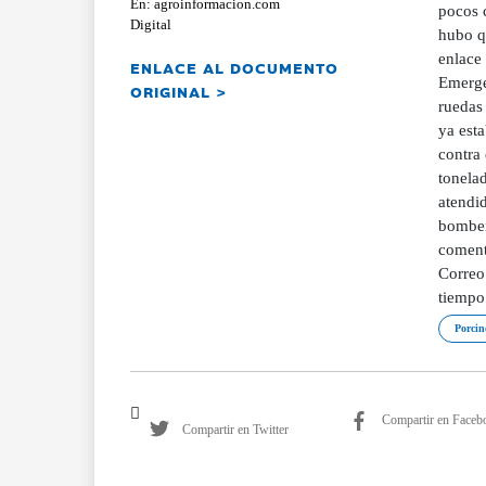
En: agroinformacion.com
pocos 
Digital
hubo qu
enlace 
ENLACE AL DOCUMENTO
Emerge
ORIGINAL >
ruedas
ya esta
contra 
tonelad
atendid
bomber
coment
Correo
tiempo
Porcin
Compartir en Faceb
Compartir en Twitter