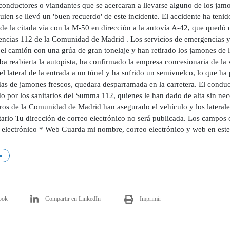
conductores o viandantes que se acercaran a llevarse alguno de los jam
ien se llevó un 'buen recuerdo' de este incidente. El accidente ha teni
de la citada vía con la M-50 en dirección a la autovía A-42, que quedó 
ncias 112 de la Comunidad de Madrid . Los servicios de emergencias y 
 el camión con una grúa de gran tonelaje y han retirado los jamones de 
ba reabierta la autopista, ha confirmado la empresa concesionaria de la
el lateral de la entrada a un túnel y ha sufrido un semivuelco, lo que h
as de jamones frescos, quedara desparramada en la carretera. El conduct
o por los sanitarios del Summa 112, quienes le han dado de alta sin nece
os de la Comunidad de Madrid han asegurado el vehículo y los laterale
ario Tu dirección de correo electrónico no será publicada. Los campos
 electrónico * Web Guarda mi nombre, correo electrónico y web en est
o
ook
Compartir en LinkedIn
Imprimir