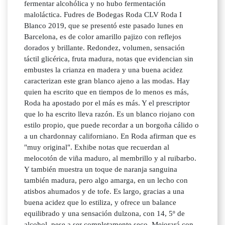
fermentar alcohólica y no hubo fermentación
maloláctica. Fudres de Bodegas Roda CLV Roda I
Blanco 2019, que se presentó este pasado lunes en
Barcelona, es de color amarillo pajizo con reflejos
dorados y brillante. Redondez, volumen, sensación
táctil glicérica, fruta madura, notas que evidencian sin
embustes la crianza en madera y una buena acidez
caracterizan este gran blanco ajeno a las modas. Hay
quien ha escrito que en tiempos de lo menos es más,
Roda ha apostado por el más es más. Y el prescriptor
que lo ha escrito lleva razón. Es un blanco riojano con
estilo propio, que puede recordar a un borgoña cálido o
a un chardonnay californiano. En Roda afirman que es
"muy original". Exhibe notas que recuerdan al
melocotón de viña maduro, al membrillo y al ruibarbo.
Y también muestra un toque de naranja sanguina
también madura, pero algo amarga, en un lecho con
atisbos ahumados y de tofe. Es largo, gracias a una
buena acidez que lo estiliza, y ofrece un balance
equilibrado y una sensación dulzona, con 14, 5º de
alcohol, pese a ser completamente seco. Mejorará con