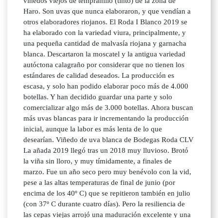
viñedos viejos de tempranillo (tinto) de la zona de
Haro. Son uvas que nunca elaboraron, y que vendían a
otros elaboradores riojanos. El Roda I Blanco 2019 se
ha elaborado con la variedad viura, principalmente, y
una pequeña cantidad de malvasía riojana y garnacha
blanca. Descartaron la moscatel y la antigua variedad
autóctona calagraño por considerar que no tienen los
estándares de calidad deseados. La producción es
escasa, y solo han podido elaborar poco más de 4.000
botellas. Y han decidido guardar una parte y solo
comercializar algo más de 3.000 botellas. Ahora buscan
más uvas blancas para ir incrementando la producción
inicial, aunque la labor es más lenta de lo que
desearían. Viñedo de uva blanca de Bodegas Roda CLV
La añada 2019 llegó tras un 2018 muy lluvioso. Brotó
la viña sin lloro, y muy tímidamente, a finales de
marzo. Fue un año seco pero muy benévolo con la vid,
pese a las altas temperaturas de final de junio (por
encima de los 40º C) que se repitieron también en julio
(con 37º C durante cuatro días). Pero la resiliencia de
las cepas viejas arrojó una maduración excelente y una