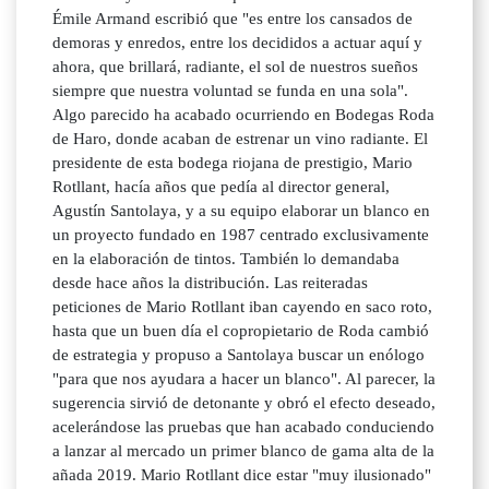
Émile Armand escribió que "es entre los cansados de
demoras y enredos, entre los decididos a actuar aquí y
ahora, que brillará, radiante, el sol de nuestros sueños
siempre que nuestra voluntad se funda en una sola".
Algo parecido ha acabado ocurriendo en Bodegas Roda
de Haro, donde acaban de estrenar un vino radiante. El
presidente de esta bodega riojana de prestigio, Mario
Rotllant, hacía años que pedía al director general,
Agustín Santolaya, y a su equipo elaborar un blanco en
un proyecto fundado en 1987 centrado exclusivamente
en la elaboración de tintos. También lo demandaba
desde hace años la distribución. Las reiteradas
peticiones de Mario Rotllant iban cayendo en saco roto,
hasta que un buen día el copropietario de Roda cambió
de estrategia y propuso a Santolaya buscar un enólogo
"para que nos ayudara a hacer un blanco". Al parecer, la
sugerencia sirvió de detonante y obró el efecto deseado,
acelerándose las pruebas que han acabado conduciendo
a lanzar al mercado un primer blanco de gama alta de la
añada 2019. Mario Rotllant dice estar "muy ilusionado"