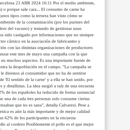
 Barcelona 23 ABR 2024 16:11 Por el medio ambiente,
ta) o porque sale cara... El consumo de carne ha
unos tipos como la ternera han visto cómo se
ambenito de la contaminación (por los purines del
dero del vacuno) y tratando de gestionar unas
 ha sido castigado por informaciones que no siempre
ctor cárnico en la asociación de fabricantes y
ción con las distintas organizaciones de productores
 lanzar este mes de mayo una campaña con la que
ve en muchos aspectos. Es una importante fuente de
 contra la despoblación en el campo. "La campaña se
 le diremos al consumidor que no ha de sentirse
e 'El sentido de la carne' y a ella se han unido, por
y detallistas. La idea surgió a raíz de una encuesta
 42% de los españoles ha reducido de forma sustancial
ue una de cada tres personas solo consume ciertas
nsaban que no es sana", detalla Calvaresi. Pese a
cárnica es aún la más importante y de mejor calidad
un 62% de los participantes en la encuesta
llo al cordero Posiblemente el pollo es el que mejor