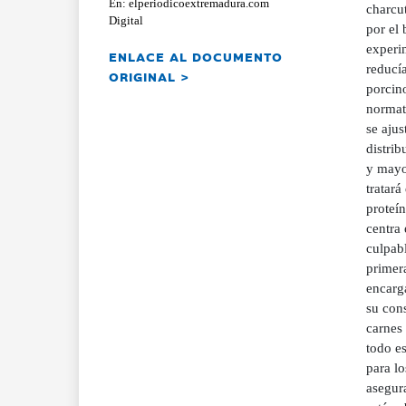
En: elperiodicoextremadura.com
charcu
Digital
por el 
experi
ENLACE AL DOCUMENTO
reducí
ORIGINAL >
porcin
normat
se ajus
distrib
y mayo
tratará
proteín
centra 
culpabl
primera
encarga
su con
carnes 
todo es
para lo
asegura