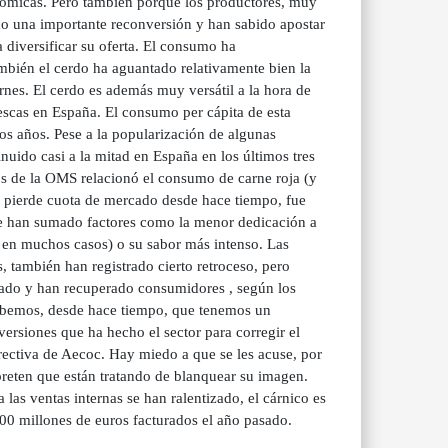
nómicas. Pero también porque los productores, muy
ho una importante reconversión y han sabido apostar
a diversificar su oferta. El consumo ha
mbién el cerdo ha aguantado relativamente bien la
rnes. El cerdo es además muy versátil a la hora de
escas en España. El consumo per cápita de esta
mos años. Pese a la popularización de algunas
uido casi a la mitad en España en los últimos tres
os de la OMS relacionó el consumo de carne roja (y
n pierde cuota de mercado desde hace tiempo, fue
se han sumado factores como la menor dedicación a
, en muchos casos) o su sabor más intenso. Las
 también han registrado cierto retroceso, pero
iado y han recuperado consumidores , según los
Sabemos, desde hace tiempo, que tenemos un
rsiones que ha hecho el sector para corregir el
irectiva de Aecoc. Hay miedo a que se les acuse, por
preten que están tratando de blanquear su imagen.
las ventas internas se han ralentizado, el cárnico es
00 millones de euros facturados el año pasado.