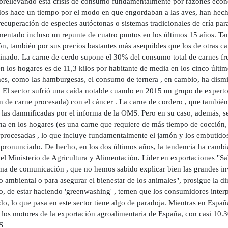
obrellevando esta crisis de consumo fundamentalmente por razones eco
ados hace un tiempo por el modo en que engordaban a las aves, han hec
recuperación de especies autóctonas o sistemas tradicionales de cría par
mentado incluso un repunte de cuatro puntos en los últimos 15 años. Ta
ón, también por sus precios bastantes más asequibles que los de otras ca
cinado. La carne de cerdo supone el 30% del consumo total de carnes fr
n los hogares es de 11,3 kilos por habitante de media en los cinco últi
nes, como las hamburgesas, el consumo de ternera , en cambio, ha dismin
s. El sector sufrió una caída notable cuando en 2015 un grupo de expert
n de carne procesada) con el cáncer . La carne de cordero , que tambié
e las damnificadas por el informa de la OMS. Pero en su caso, además, 
ina en los hogares (es una carne que requiere de más tiempo de cocción
 procesadas , lo que incluye fundamentalmente el jamón y los embutidos,
pronunciado. De hecho, en los dos últimos años, la tendencia ha camb
del Ministerio de Agricultura y Alimentación. Líder en exportaciones "
ma de comunicación , que no hemos sabido explicar bien las grandes inve
 ambiental o para asegurar el bienestar de los animales", prosigue la d
o, de estar haciendo 'greenwashing' , temen que los consumidores inter
o, lo que pasa en este sector tiene algo de paradoja. Mientras en España 
 los motores de la exportación agroalimentaria de España, con casi 10.3
S