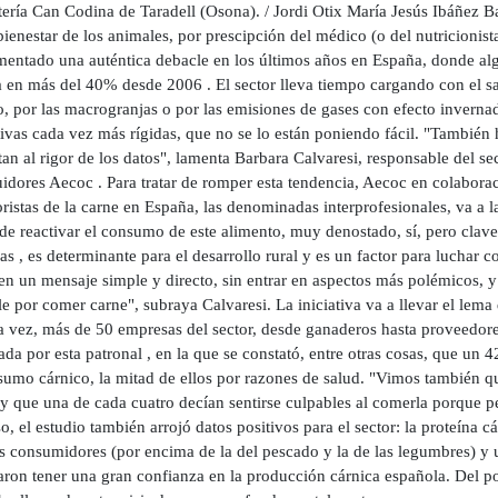
tería Can Codina de Taradell (Osona). / Jordi Otix María Jesús Ibáñez
bienestar de los animales, por prescipción del médico (o del nutricionis
mentado una auténtica debacle en los últimos años en España, donde alg
a en más del 40% desde 2006 . El sector lleva tiempo cargando con el s
o, por las macrogranjas o por las emisiones de gases con efecto inverna
ivas cada vez más rígidas, que no se lo están poniendo fácil. "También
tan al rigor de los datos", lamenta Barbara Calvaresi, responsable del se
uidores Aecoc . Para tratar de romper esta tendencia, Aecoc en colabora
ristas de la carne en España, las denominadas interprofesionales, va a
 de reactivar el consumo de este alimento, muy denostado, sí, pero cla
as , es determinante para el desarrollo rural y es un factor para luchar
en un mensaje simple y directo, sin entrar en aspectos más polémicos, y
e por comer carne", subraya Calvaresi. La iniciativa va a llevar el lema d
 vez, más de 50 empresas del sector, desde ganaderos hasta proveedores 
da por esta patronal , en la que se constató, entre otras cosas, que un
sumo cárnico, la mitad de ellos por razones de salud. "Vimos también q
y que una de cada cuatro decían sentirse culpables al comerla porque pe
o, el estudio también arrojó datos positivos para el sector: la proteína 
s consumidores (por encima de la del pescado y la de las legumbres) y 
ron tener una gran confianza en la producción cárnica española. Del po