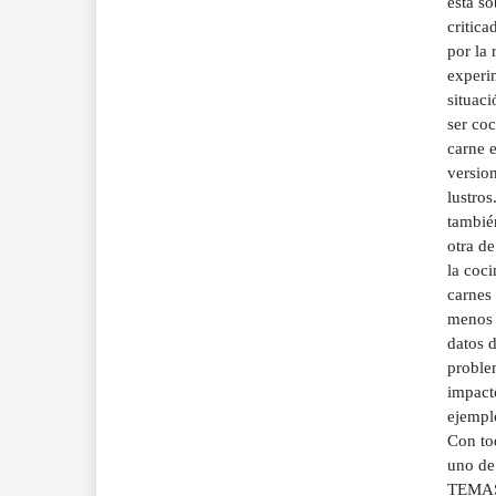
está s
critic
por la 
experi
situaci
ser co
carne e
versio
lustro
tambié
otra d
la coc
carnes
menos 
datos 
proble
impacto
ejempl
Con tod
uno de
TEMA