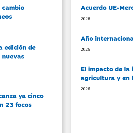
l cambio
Acuerdo UE-Mer
neos
2026
Año internaciona
a edición de
2026
s nuevas
El impacto de la i
agricultura y en
2026
canza ya cinco
on 23 focos