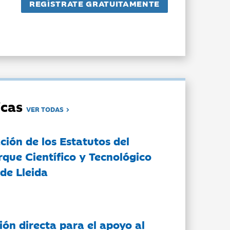
dicas
VER TODAS
ción de los Estatutos del
rque Científico y Tecnológico
de Lleida
ón directa para el apoyo al