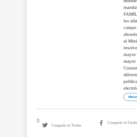
minist
manda
FAMILI
los al
campo 
ahonda
al Mini
resolve
mayor 
mayor 
Consum
difere
public
electr
Minis
Compartir en Faceb
Compartir en Twitter