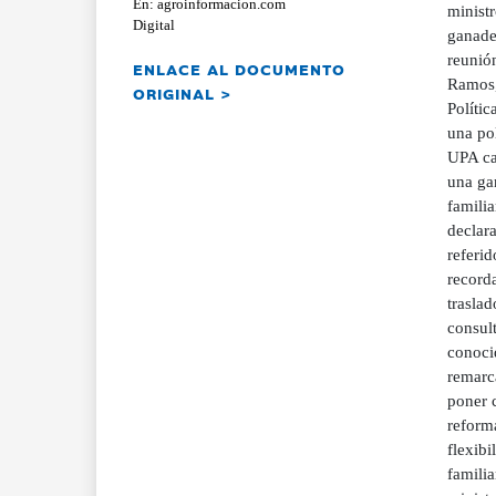
En: agroinformacion.com
ministr
Digital
ganader
reunió
ENLACE AL DOCUMENTO
Ramos,
ORIGINAL >
Polític
una po
UPA ca
una gan
famili
declar
referi
recorda
traslad
consult
conoci
remarc
poner 
reform
flexibi
familia