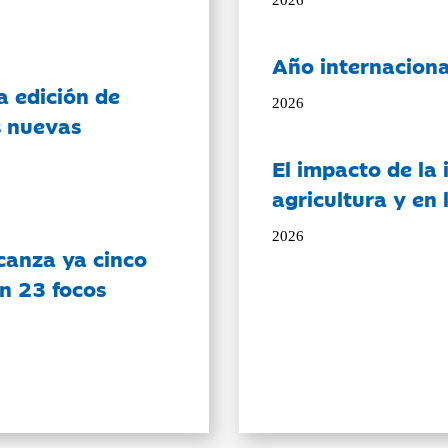
Año internaciona
a edición de
2026
s nuevas
El impacto de la i
agricultura y en
2026
canza ya cinco
on 23 focos