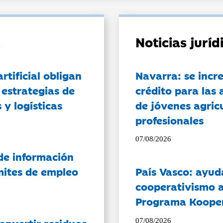
Noticias jurí
artificial obligan
Navarra: se incr
 estrategias de
crédito para las 
 y logísticas
de jóvenes agricu
profesionales
07/08/2026
de información
ámites de empleo
País Vasco: ayud
cooperativismo a
Programa Koope
onvertir residuos
07/08/2026