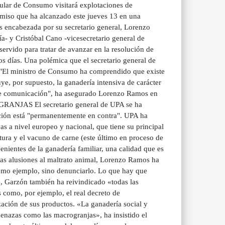
tular de Consumo visitará explotaciones de
romiso que ha alcanzado este jueves 13 en una
 encabezada por su secretario general, Lorenzo
a- y Cristóbal Cano -vicesecretario general de
servido para tratar de avanzar en la resolución de
s días. Una polémica que el secretario general de
. "El ministro de Consumo ha comprendido que existe
uye, por supuesto, la ganadería intensiva de carácter
s de comunicación", ha asegurado Lorenzo Ramos en
ANJAS El secretario general de UPA se ha
zación está "permanentemente en contra". UPA ha
as a nivel europeo y nacional, que tiene su principal
tura y el vacuno de carne (este último en proceso de
enientes de la ganadería familiar, una calidad que es
las alusiones al maltrato animal, Lorenzo Ramos ha
como ejemplo, sino denunciarlo. Lo que hay que
e, Garzón también ha reivindicado «todas las
 como, por ejemplo, el real decreto de
ización de sus productos. «La ganadería social y
amenazas como las macrogranjas», ha insistido el