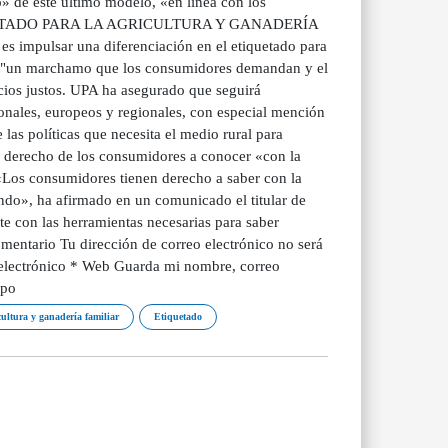
» de este último modelo, «en línea con los
 ETIQUETADO PARA LA AGRICULTURA Y GANADERÍA
 impulsar una diferenciación en el etiquetado para
ar: "un marchamo que los consumidores demandan y el
cios justos. UPA ha asegurado que seguirá
onales, europeos y regionales, con especial mención
las políticas que necesita el medio rural para
el derecho de los consumidores a conocer «con la
Los consumidores tienen derecho a saber con la
do», ha afirmado en un comunicado el titular de
e con las herramientas necesarias para saber
mentario Tu dirección de correo electrónico no será
 electrónico * Web Guarda mi nombre, correo
mpo
ultura y ganadería familiar
Etiquetado