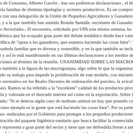
o de Consumo, Alberto Garzón , tras sus polémicas declaraciones , el ti
ía familiar de distintas tipologías y sectores productivos. Es un comp
n con una delegación de la Unión de Pequeños Agricultores y Ganaderos
 y a la que también han asistido Román Santalla -secretario de Ganaderí
as Sectoriales-. El encuentro, solicitado por UPA esta misma semana, ha 
lémica que ha ocupado gran parte del debate mediático desde hace vario
lifica de "ajena a los ganaderos, que estamos haciendo las cosas bien"
adería familiar que es diversa y sostenible, y en la que también se incl
ar y así lo está manifestando en sus últimas declaraciones a los medio
aciones al término de la reunión. UNANIMIDAD SOBRE LAS MACROGR
do también a la figura de las macrogranjas, algo sobre lo que la organi
do su trabajo para impedir la proliferación de este modelo, con iniciativ
o normativo en los Reales Decretos de ordenación del porcino, la avicul
as). Ramos se ha referido a la "excelente" calidad de los productos prov
da y valorada en el mercado interior así como en la exportación. Sobre 
ado: "Si se detecta algún caso de maltrato animal no hay que ponerlo 
como ejemplo es la gente que está haciendo las cosas bien". Por su part
as» realizadas por el Gobierno para proteger a los pequeños productores
lización del paquete higiénico-sanitario que busca facilitar la comercial
r representa a gran parte del sector y tiene que ser defendida frente a 