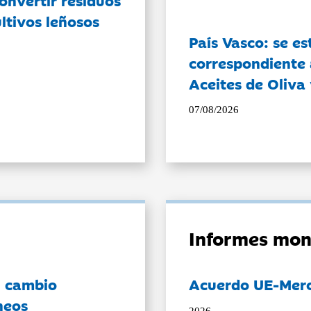
ltivos leñosos
País Vasco: se es
correspondiente a
Aceites de Oliva 
07/08/2026
Informes mon
l cambio
Acuerdo UE-Mer
neos
2026