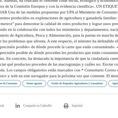
ro. Además, ha criticado el «enorme coste social, ecológico y económico
tos de la Comisión Europea y con la evidencia científica». UN
AR Una de las medidas propuestas por UPA al Ministerio de Consumo es
imentos producidos en explotaciones de agricultura y ganadería famili
merece" para demostrar la calidad de estos productos y lograr unos pre
ndo en la colaboración con todos los ministerios y departamentos, naci
sterio de Agricultura, Pesca y Alimentación, para la puesta en marcha de 
r los problemas que afronta. A este respecto, el ministro ha defendido 
precisión posible» de dónde procede la carne que están consumiendo. «
precisión posible de dónde proceden los productos que están consumien
o. En concreto, ha destacado la importancia de que la ciudadanía cuent
nciar qué productos proceden de las macrogranjas y cuáles no. Enviar co
ada. Los campos obligatorios están marcados con * Comentario Correo
ónico y web en este navegador para la próxima vez que comente. El tie
tro de Consumo
Sector agrario
Unión de Pequeños Agricultores y Ganaderos
Agric
ook
Compartir en LinkedIn
Imprimir