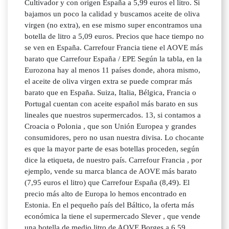
Cultivador y con origen España a 5,99 euros el litro. Si
bajamos un poco la calidad y buscamos aceite de oliva
virgen (no extra), en ese mismo super encontramos una
botella de litro a 5,09 euros. Precios que hace tiempo no
se ven en España. Carrefour Francia tiene el AOVE más
barato que Carrefour España / EPE Según la tabla, en la
Eurozona hay al menos 11 países donde, ahora mismo,
el aceite de oliva virgen extra se puede comprar más
barato que en España. Suiza, Italia, Bélgica, Francia o
Portugal cuentan con aceite español más barato en sus
lineales que nuestros supermercados. 13, si contamos a
Croacia o Polonia , que son Unión Europea y grandes
consumidores, pero no usan nuestra divisa. Lo chocante
es que la mayor parte de esas botellas proceden, según
dice la etiqueta, de nuestro país. Carrefour Francia , por
ejemplo, vende su marca blanca de AOVE más barato
(7,95 euros el litro) que Carrefour España (8,49). El
precio más alto de Europa lo hemos encontrado en
Estonia. En el pequeño país del Báltico, la oferta más
económica la tiene el supermercado Slever , que vende
una botella de medio litro de AOVE Borges a 6,59