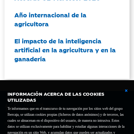
Año internacional de la
agricultora
El impacto de la inteligencia
artificial en la agricultura y en la
ganadería
INFORMACIÓN ACERCA DE LAS COOKIES
UTILIZADAS
Te informamos que en el transcurso de tu navegación por los sitios web del grupo
Ibercaja, se utilizan cookies propias (ficheros de datos anónimos) y de terceros, las
cuales se almacenan en el dispositivo del usuario, de manera no intrusiva. Estos
Fundación Bancaria Ibercaja C.I.F. G-50000652.
datos se utilizan exclusivamente para habilitar y estudiar algunas interacciones de la
Inscrita en el Registro de Fundaciones del Mº de Educación, Cultura y Deporte con el nº
navegación en un sitio Web, y acumulan datos que pueden ser actualizados y