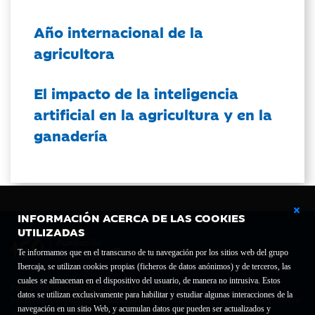
Año internacional de la
agricultora
El impacto de la inteligencia
artificial en la agricultura y en la
ganadería
INFORMACIÓN ACERCA DE LAS COOKIES
UTILIZADAS
Te informamos que en el transcurso de tu navegación por los sitios web del grupo
Ibercaja, se utilizan cookies propias (ficheros de datos anónimos) y de terceros, las
cuales se almacenan en el dispositivo del usuario, de manera no intrusiva. Estos
Fundación Bancaria Ibercaja C.I.F. G-50000652.
datos se utilizan exclusivamente para habilitar y estudiar algunas interacciones de la
Inscrita en el Registro de Fundaciones del Mº de Educación, Cultura y Deporte con el nº
navegación en un sitio Web, y acumulan datos que pueden ser actualizados y
1689.