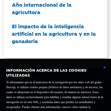
Año internacional de la
agricultora
El impacto de la inteligencia
artificial en la agricultura y en la
ganadería
INFORMACIÓN ACERCA DE LAS COOKIES
UTILIZADAS
Te informamos que en el transcurso de tu navegación por los sitios web del grupo
Ibercaja, se utilizan cookies propias (ficheros de datos anónimos) y de terceros, las
cuales se almacenan en el dispositivo del usuario, de manera no intrusiva. Estos
Fundación Bancaria Ibercaja C.I.F. G-50000652.
datos se utilizan exclusivamente para habilitar y estudiar algunas interacciones de la
Inscrita en el Registro de Fundaciones del Mº de Educación, Cultura y Deporte con el nº
navegación en un sitio Web, y acumulan datos que pueden ser actualizados y
1689.
recuperados. Puedes obtener más información, conocer cómo cambiar la
Domicilio social: Joaquín Costa, 13. 50001 Zaragoza.