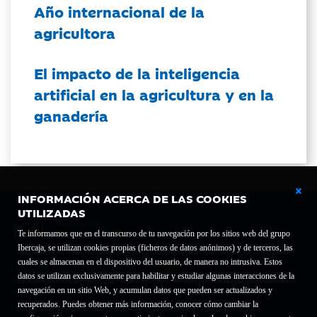
Año internacional de la
agricultora
El impacto de la inteligencia
artificial en la agricultura y en la
ganadería
INFORMACIÓN ACERCA DE LAS COOKIES
UTILIZADAS
Te informamos que en el transcurso de tu navegación por los sitios web del grupo
Ibercaja, se utilizan cookies propias (ficheros de datos anónimos) y de terceros, las
cuales se almacenan en el dispositivo del usuario, de manera no intrusiva. Estos
Fundación Bancaria Ibercaja C.I.F. G-50000652.
datos se utilizan exclusivamente para habilitar y estudiar algunas interacciones de la
Inscrita en el Registro de Fundaciones del Mº de Educación, Cultura y Deporte con el nº
navegación en un sitio Web, y acumulan datos que pueden ser actualizados y
1689.
recuperados. Puedes obtener más información, conocer cómo cambiar la
Domicilio social: Joaquín Costa, 13. 50001 Zaragoza.