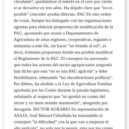
circulante", quedándose el interés en el cero por ciento
si se devuelve en tres años. Ha dejado claro que "no es
posible" conceder ayudas directas. PAC En otro orden
de cosas, Samper ha dialogado con las organizaciones
agrarias para elaborar propuestas de modificación de la
PAC, apostando por reunir a Departamentos de
Agricultura de otras regiones, cooperativas, regantes e
industrias a este fin, sin hacer "un brindis al sol", es
decir, formulas propuestas donde sea posible modificar
el Reglamento de la PAC. El consejero ha aseverado
que todos los actores del sector agropecuario aragonés
han dicho que esta "no es una PAC agrícola" y debe
flexibilizarse, rehusando "las elucubraciones políticas".
Por último, ha aludido a la Ley de Agricultura Familiar
aprobada por las Cortes durante la pasada legislatura,
señalando al respecto que "se aprobó en contra del
sector y no tiene sentido mantenerla", abogando por
derogarla. SECTOR AGRARIO En representación de
ASAJA, José Manuel Cebollada ha transmitido al
consejero "la dificultad" con la que van a empezar el
año agrícola", no solo por la sequía, sino por los costes