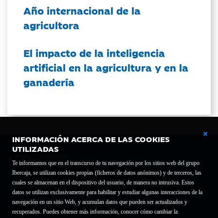
Año internacional de la
agricultora
El impacto de la inteligencia
artificial en la agricultura y en la
ganadería
INFORMACIÓN ACERCA DE LAS COOKIES
UTILIZADAS
Te informamos que en el transcurso de tu navegación por los sitios web del grupo
Ibercaja, se utilizan cookies propias (ficheros de datos anónimos) y de terceros, las
cuales se almacenan en el dispositivo del usuario, de manera no intrusiva. Estos
Fundación Bancaria Ibercaja C.I.F. G-50000652.
datos se utilizan exclusivamente para habilitar y estudiar algunas interacciones de la
Inscrita en el Registro de Fundaciones del Mº de Educación, Cultura y Deporte con el nº
navegación en un sitio Web, y acumulan datos que pueden ser actualizados y
1689.
recuperados. Puedes obtener más información, conocer cómo cambiar la
Domicilio social: Joaquín Costa, 13. 50001 Zaragoza.