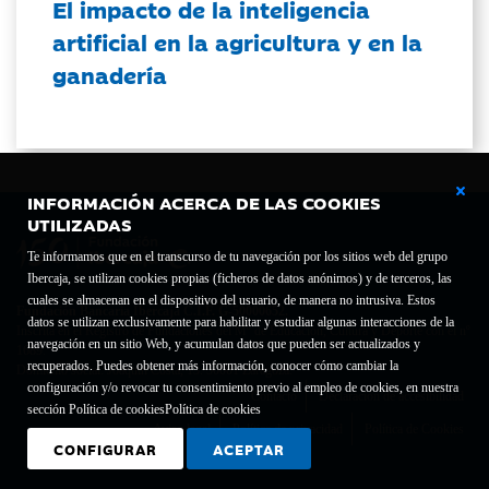
El impacto de la inteligencia
artificial en la agricultura y en la
ganadería
INFORMACIÓN ACERCA DE LAS COOKIES
UTILIZADAS
Te informamos que en el transcurso de tu navegación por los sitios web del grupo
Ibercaja, se utilizan cookies propias (ficheros de datos anónimos) y de terceros, las
cuales se almacenan en el dispositivo del usuario, de manera no intrusiva. Estos
Fundación Bancaria Ibercaja C.I.F. G-50000652.
datos se utilizan exclusivamente para habilitar y estudiar algunas interacciones de la
Inscrita en el Registro de Fundaciones del Mº de Educación, Cultura y Deporte con el nº
navegación en un sitio Web, y acumulan datos que pueden ser actualizados y
1689.
recuperados. Puedes obtener más información, conocer cómo cambiar la
Domicilio social: Joaquín Costa, 13. 50001 Zaragoza.
configuración y/o revocar tu consentimiento previo al empleo de cookies, en nuestra
Contacto
Declaración de accesibilidad
sección Política de cookies
Política de cookies
Aviso legal
Política de privacidad
Política de Cookies
CONFIGURAR
ACEPTAR