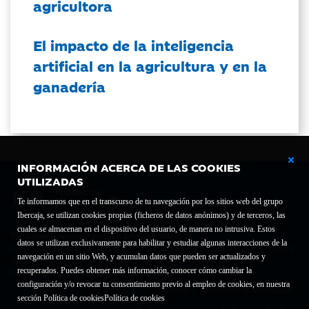
agricultora
El impacto de la inteligencia
artificial en la agricultura y en la
ganadería
INFORMACIÓN ACERCA DE LAS COOKIES
UTILIZADAS
Te informamos que en el transcurso de tu navegación por los sitios web del grupo
Ibercaja, se utilizan cookies propias (ficheros de datos anónimos) y de terceros, las
cuales se almacenan en el dispositivo del usuario, de manera no intrusiva. Estos
Fundación Bancaria Ibercaja C.I.F. G-50000652.
datos se utilizan exclusivamente para habilitar y estudiar algunas interacciones de la
Inscrita en el Registro de Fundaciones del Mº de Educación, Cultura y Deporte con el nº
navegación en un sitio Web, y acumulan datos que pueden ser actualizados y
1689.
recuperados. Puedes obtener más información, conocer cómo cambiar la
Domicilio social: Joaquín Costa, 13. 50001 Zaragoza.
configuración y/o revocar tu consentimiento previo al empleo de cookies, en nuestra
Contacto
Declaración de accesibilidad
sección Política de cookies
Política de cookies