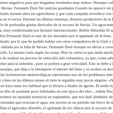
ientes negativos para que tengamos resultados muy malos» Naranjas cult
de lluvias. Fernando Durà Ver noticias guardadas Cuando no aparece un p
orizado durante años los agricultores y que cada campaña reverdece co
s en el sector. Durante las últimas semanas, diversos productores de la 
ón de profundas grietas derivadas de la escasez de lluvias. Un agravant
la, muy condicionada por factores internacionales. Rubén Sebastián El a
ors Fernando Durà es uno de los afectados por el agrietado de la fruta.
lizado, por lo que he podido hablar con otros compañeros de la Unió y 
 dañada por la falta de lluvias. Fernando Durà Aunque no afecta a cosec
ción. La merma varía según las zonas. Pero lo cierto es que serán mucha
s de realizar un proceso de selección más exhaustivo, ya que, como advi
har para la industria , pues se pudren a gran velocidad. Esto se debe a l
naranjas, que deja a la intemperie el interior del fruto y se acelera su 
las inclemencias meteorológicas representan uno de los problemas más h
to cómo en los últimos meses el cielo le regalaba muy pocas alegrías. «
no hace tanto era habitual que lo hiciera a finales de agosto. El otoño 
os días de poniente poco habituales en esta época del año» , señala Dur
uvimos un episodio torrencial en septiembre, que nos dejó alrededor de
correntías que evacuan el agua, ese exceso en un periodo tan breve de 
Para el agricultor ribereño, el agrietado de los cítricos por la escasez 