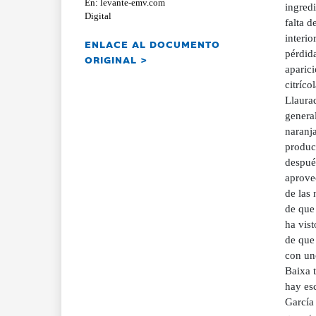
En: levante-emv.com
ingred
Digital
falta 
interi
ENLACE AL DOCUMENTO
pérdida
ORIGINAL >
aparici
citríco
Llaurad
genera
naranja
produc
despué
aprovec
de las 
de que 
ha vis
de que 
con un
Baixa t
hay es
García 