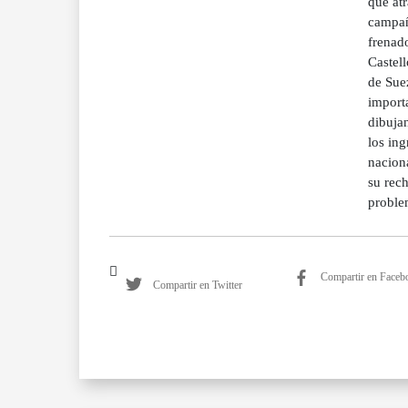
que atr
campañ
frenad
Castell
de Suez
import
dibuja
los in
nacion
su rec
problem
Compartir en Faceb
Compartir en Twitter