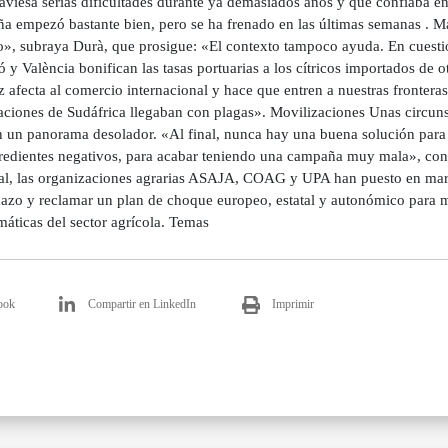
aviesa serias dificultades durante ya demasiados años y que confiaba en 
a empezó bastante bien, pero se ha frenado en las últimas semanas . Má
o», subraya Durà, que prosigue: «El contexto tampoco ayuda. En cuesti
ó y València bonifican las tasas portuarias a los cítricos importados de o
 afecta al comercio internacional y hace que entren a nuestras fronteras
aciones de Sudáfrica llegaban con plagas». Movilizaciones Unas circunst
n un panorama desolador. «Al final, nunca hay una buena solución para
gredientes negativos, para acabar teniendo una campaña muy mala», con
al, las organizaciones agrarias ASAJA, COAG y UPA han puesto en marc
hazo y reclamar un plan de choque europeo, estatal y autonómico para m
áticas del sector agrícola. Temas
ook
Compartir en LinkedIn
Imprimir