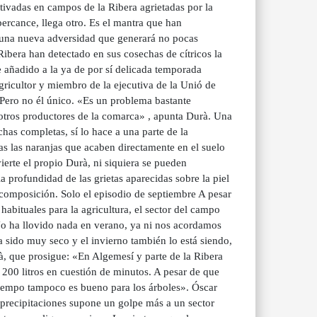
ivadas en campos de la Ribera agrietadas por la
ercance, llega otro. Es el mantra que han
n una nueva adversidad que generará no pocas
Ribera han detectado en sus cosechas de cítricos la
e añadido a la ya de por sí delicada temporada
gricultor y miembro de la ejecutiva de la Unió de
 Pero no él único. «Es un problema bastante
otros productores de la comarca» , apunta Durà. Una
has completas, sí lo hace a una parte de la
s las naranjas que acaben directamente en el suelo
erte el propio Durà, ni siquiera se pueden
a profundidad de las grietas aparecidas sobre la piel
descomposición. Solo el episodio de septiembre A pesar
abituales para la agricultura, el sector del campo
No ha llovido nada en verano, ya ni nos acordamos
ha sido muy seco y el invierno también lo está siendo,
à, que prosigue: «En Algemesí y parte de la Ribera
 200 litros en cuestión de minutos. A pesar de que
tiempo tampoco es bueno para los árboles». Óscar
de precipitaciones supone un golpe más a un sector