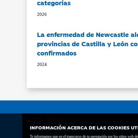
categorías
2026
La enfermedad de Newcastle al
provincias de Castilla y León c
confirmados
2024
INFORMACIÓN ACERCA DE LAS COOKIES UT
Te informamos que en el transcurso de tu navegación por los sitios web del 