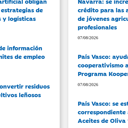
artificial obligan
Navarra: se incr
 estrategias de
crédito para las 
 y logísticas
de jóvenes agricu
profesionales
07/08/2026
de información
ámites de empleo
País Vasco: ayud
cooperativismo a
Programa Koope
onvertir residuos
07/08/2026
ltivos leñosos
País Vasco: se es
correspondiente a
Aceites de Oliva 