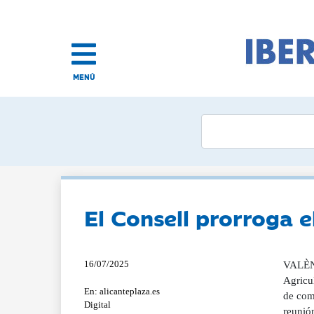
MENÚ
El Consell prorroga 
16/07/2025
VALÈNC
Agricu
En: alicanteplaza.es
de comp
Digital
reunió