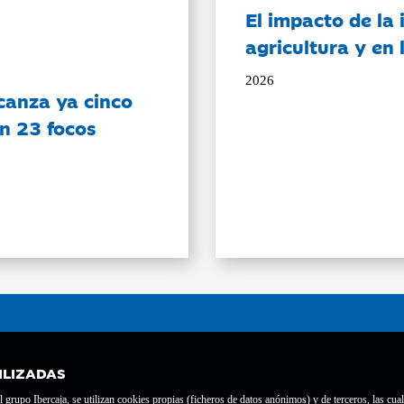
El impacto de la i
agricultura y en
2026
canza ya cinco
on 23 focos
ILIZADAS
grupo Ibercaja, se utilizan cookies propias (ficheros de datos anónimos) y de terceros, las cual