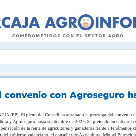
COMPROMETIDOS CON EL SECTOR AGRO
el convenio con Agroseguro 
IA (EP). El pleno del Consell ha aprobado la prórroga del convenio de 
ltura y Agroseguro hasta septiembre de 2027. Se pretende incentivar la
ensación de la renta de agricultores y ganaderos frente a fenómenos cli
n del gobierno valenciano, el conseller de Agricultura, Miguel Barrachi