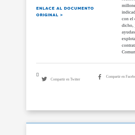
millone
ENLACE AL DOCUMENTO
indica
ORIGINAL >
con el 
dicho, 
ayudas,
explota
contrat
Comunit
Compartir en Faceb
Compartir en Twitter