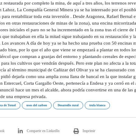
 restaurada por completo la mina, de aquí a tres años, los terrenos reve
n Lahoz, La Compañía General Minera ya se ha interesado por el posible
 para rentabilizar toda esta inversión . Desde Aragonea, Rafael Bernal e
os en otras restauraciones de minas de la zona), una encina micorrizada 
ores iniciales el paro no se ha incrementado en la zona tras el cierre d
 que trabajaban en ella la mitad sigue trabajando en su restauración y la
. Los avances A día de hoy ya se ha hecho una prueba con 50 encinas m
do bien, por lo que el año que viene se empezará a plantar en todos los
tiércol que compran a granjas del entorno y plantando cereales de espec
 para los cultivos que vendrán después. Pero este plan no afecta a la to
cía al término municipal de Cañizar del Olivar ya se ha clausurado con 
pidió dejarla como una amplia zona llana de bancal en la que instalar gr
n Estercuel, Corta Gargallo Oeste, pertenecía a Endesa y ya cerró en el
nunció hace un mes el alcalde, ahora podría convertirse en una de las g
s de una empresa privada.
a de Teruel
usos del carbon
Desarrollo rural
trufa blanca
ook
Compartir en LinkedIn
Imprimir