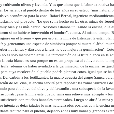
y cultivando olivos y lavanda. Y es que ahora que la labor extractiva h
r los terrenos al pueblo dentro de tres años en su estado "más natural p
ulsivo económico para la zona. Rafael Bernal, ingeniero medioambienta
usiasmo del proyecto. "Lo que se ha hecho en las otras minas de Teruel 
muy bien y es más barato. Nosotros estamos utilizando la encina, que es
ntorno si no hubiese intervenido el hombre", cuenta. Al mismo tiempo,
agarre en el terreno y que por eso en la mina de Estercuel la están pla
aíz y generamos una especie de simbiosis porque si muere el árbol muere
rber nutrientes y dárselos a la raíz, lo que mejora la germinación". Cot
a no es solo medioambiental. La introducción de la trufa blanca en la z
la trufa blanca es rara porque no es tan propensa al cultivo como la ne
a trufa, además de haber ayudado a la germinación de la encina, se que
 para cuya recolección el pueblo podría plantear cotos, igual que se ha
 Del carbón a los fertilizantes, la macro apuesta del grupo Samca para 
ación de Mi Viña, la encina servirá para repoblar las zonas taluzadas de
ando para el cultivo del olivo y del lavandín , una subespecie de la la
se construyese la mina este pueblo tenía una relieve muy abrupto y los 
suficiencia con muchos bancales aterrazados. Luego se abrió la mina y s
se intenta es dejar taludes lo más naturalizados posibles con la encina
tante recurso para el pueblo, dejando zonas muy llanas y grandes extens