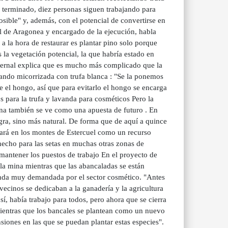
a terminado, diez personas siguen trabajando para
osible" y, además, con el potencial de convertirse en
l de Aragonea y encargado de la ejecución, habla
a la hora de restaurar es plantar pino solo porque
 la vegetación potencial, la que habría estado en
 Bernal explica que es mucho más complicado que la
ntando micorrizada con trufa blanca : "Se la ponemos
 el hongo, así que para evitarlo el hongo se encarga
os para la trufa y lavanda para cosméticos Pero la
ona también se ve como una apuesta de futuro . En
gra, sino más natural. De forma que de aquí a quince
dará en los montes de Estercuel como un recurso
 hecho para las setas en muchas otras zonas de
mantener los puestos de trabajo En el proyecto de
 la mina mientras que las abancaladas se están
vanda muy demandada por el sector cosmético. "Antes
vecinos se dedicaban a la ganadería y la agricultura
í, había trabajo para todos, pero ahora que se cierra
 mientras que los bancales se plantean como un nuevo
iones en las que se puedan plantar estas especies".