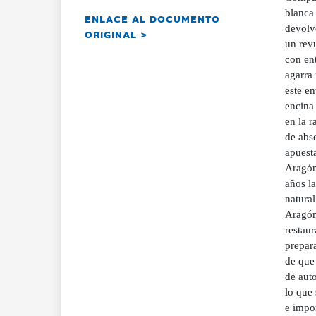
blanca 
ENLACE AL DOCUMENTO
devolve
ORIGINAL >
un rev
con ent
agarra 
este e
encina 
en la r
de abso
apuest
Aragón 
años l
natural
Aragón.
restaur
prepar
de que 
de auto
lo que 
e impor