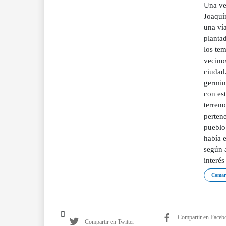
Una vez
Joaquí
una vía
plantad
los tem
vecinos
ciudad
germina
con es
terreno
pertene
pueblo 
había e
según a
interé
Comarc
Compartir en Faceb
Compartir en Twitter