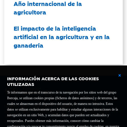
Año internacional de la
agricultora
El impacto de la inteligencia
artificial en la agricultura y en la
ganadería
INFORMACIÓN ACERCA DE LAS COOKIES
UTILIZADAS
Te informamos que en el transcurso de tu navegación por los sitios web del grupo
Ibercaja, se utilizan cookies propias (ficheros de datos anónimos) y de terceros, las
cuales se almacenan en el dispositivo del usuario, de manera no intrusiva. Estos
Fundación Bancaria Ibercaja C.I.F. G-50000652.
datos se utilizan exclusivamente para habilitar y estudiar algunas interacciones de la
Inscrita en el Registro de Fundaciones del Mº de Educación, Cultura y Deporte con el nº
navegación en un sitio Web, y acumulan datos que pueden ser actualizados y
1689.
recuperados. Puedes obtener más información, conocer cómo cambiar la
Domicilio social: Joaquín Costa, 13. 50001 Zaragoza.
configuración y/o revocar tu consentimiento previo al empleo de cookies, en nuestra