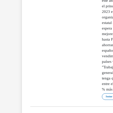
este a
el pri
2023 en
organi
estatal
espera 
mejore
hasta F
ahorra
español
vendimi
países 
"Trabaj
genera
tenga q
entre e
% más 
Sector