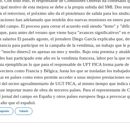
ño. Con todo esto, el responsable de Comisiones Obreras ha confesado q
ncipal motivo de esta mejora se debe a la propia subida del SMI. Dos re
 el retrovisor, el próximo año da el pistoletazo de salida para los sindi
zaciones han adelantado que tendrán dos nuevas reuniones en enero para
 del campo. El proceso para cerrar el acuerdo está siendo "lento" y "dif
que, para antes del verano que viene haya "avances significativos" en es
s salarios El pasado agosto, el jornalero Diego García explicaba que, d
rancia para participar en la campaña de la vendimia, un trabajo que le 
r "mucho dinero2 en apenas un mes y medio. Bajo esta premisa y atraído
es han participado este año en la vendimia francesa, labor por la que r
a ejemplifican lo que para el responsable de UFT FICA forma parte de la
vecinos como Francia y Bélgica, hasta los que se trasladan los trabajad
ar en países como estos permite acceder a unas mejores prestaciones soc
l del sector agroalimentario de UGT FICA, al mismo tiempo que indica 
ue importar mano de obra de terceros países. Para el representante de C
l jornal del campo en España y otros países europeos llega a provocar q
alto que el español.
 agrario
Salario