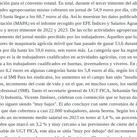
ción para el convenio estatal. En total, durante el tercer trimestre del 
dades agropecuarias mixtas cobraron un jornal de 54,9 euros por día, ci
 hasta llegar a los 60,7 euros al día. Así lo muestran los datos publicad
tación (MAPA) en el informe recogido por EFE Índices y Salarios Agrari
 y tercer trimestre de 2022 y 2023. De las ocho actividades agropecuar
remento del jornal medio percibido por los trabajadores. Aquellos que 
ores de maquinaria agrícola móvil que han pasado de ganar 53,6 durante 
s por día hasta los 59,6 euros, seis euros más. La categoría que ha regi
po es la de trabajadores cualificados en actividades agrícolas, con un to
 a los trabajadores cualificados en huertas, invernaderos y viveros. E
os 4,2 euros en algunas categorías hasta los 5,8 euros al día, según los
s al SMI Para los sindicatos, los aumentos en el campo han sido "insufi
ón, incremento del coste de vida y en el que, en muchos casos, los suel
rofesional (SMI). Tanto el secretario general de UGT FICA, Sebastián S
) Industria, Vicente Jiménez, celebran con contención que se hayan dado
po siguen siendo "muy bajos". El año concluye con siete convenios de á
l que dan cobertura a casi 22.000 trabajadores, anota Serena. Según los 
rado un incremento medio salarial en 2023 en torno al 3,4 %, un porcent
bre que marcó un 3,2 % y muy cercano a las previsiones de cierre del añ
sable de UGT FICA, este alza se sitúa "muy por debajo" del incremento 