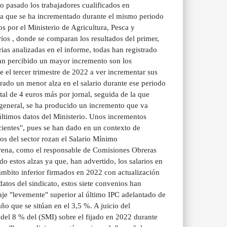
año pasado los trabajadores cualificados en
fra que se ha incrementado durante el mismo periodo
os por el Ministerio de Agricultura, Pesca y
os , donde se comparan los resultados del primer,
ias analizadas en el informe, todas han registrado
han percibido un mayor incremento son los
el tercer trimestre de 2022 a ver incrementar sus
strado un menor alza en el salario durante ese periodo
tal de 4 euros más por jornal, seguida de la que
n general, se ha producido un incremento que va
 últimos datos del Ministerio. Unos incrementos
cientes", pues se han dado en un contexto de
dos del sector rozan el Salario Mínimo
erena, como el responsable de Comisiones Obreras
 estos alzas ya que, han advertido, los salarios en
mbito inferior firmados en 2022 con actualización
datos del sindicato, estos siete convenios han
aje "levemente" superior al último IPC adelantado de
o que se sitúan en el 3,5 %. A juicio del
del 8 % del (SMI) sobre el fijado en 2022 durante