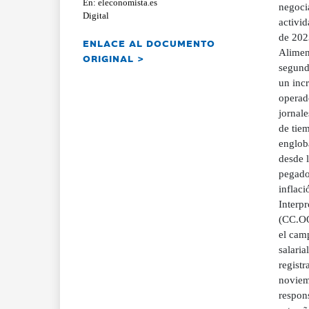
En: eleconomista.es
negocia
Digital
activi
de 2023
ENLACE AL DOCUMENTO
Alimen
ORIGINAL >
segundo
un inc
operad
jornale
de tiem
engloba
desde l
pegado
inflaci
Interp
(CC.OO
el cam
salaria
regist
noviem
respon