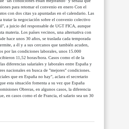
ue "las condiciones están mejorando" y señala que
uniones para retomar el convenio en enero Con el
catos con dos citas ya apuntadas en el calendario. Las
 tratar la negociación sobre el convenio colectivo
ícil", a juicio del responsable de UGT FICA, aunque
ta materia. Los países vecinos, una alternativa con
esde hace unos 30 años, se traslada cada temporada
permite, a él y a sus cercanos que también acuden,
s por las condiciones laborales, unos 15.000
ecibieron 11,52 horas/hora. Casos como el de la
s diferencias salariales y laborales entre España y
ores nacionales en busca de "mejores" condiciones.
iales que en España no hay", aclara el secretario
que esta situación fomenta a su vez que España
omisiones Obreras, en algunos casos, la diferencia
ue, en casos como el de Francia, el salario sea un 30