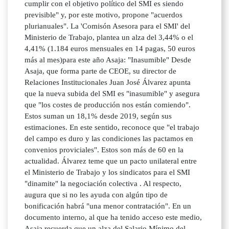
cumplir con el objetivo político del SMI es siendo
previsible" y, por este motivo, propone "acuerdos
plurianuales". La 'Comisón Asesora para el SMI' del
Ministerio de Trabajo, plantea un alza del 3,44% o el
4,41% (1.184 euros mensuales en 14 pagas, 50 euros
más al mes)para este año Asaja: "Inasumible" Desde
Asaja, que forma parte de CEOE, su director de
Relaciones Institucionales Juan José Álvarez apunta
que la nueva subida del SMI es "inasumible" y asegura
que "los costes de producción nos están comiendo".
Estos suman un 18,1% desde 2019, según sus
estimaciones. En este sentido, reconoce que "el trabajo
del campo es duro y las condiciones las pactamos en
convenios proviciales". Estos son más de 60 en la
actualidad. Álvarez teme que un pacto unilateral entre
el Ministerio de Trabajo y los sindicatos para el SMI
"dinamite" la negociación colectiva . Al respecto,
augura que si no les ayuda con algún tipo de
bonificación habrá "una menor contratación". En un
documento interno, al que ha tenido acceso este medio,
Asaja recuerda que un alza del Salario Mínimo del