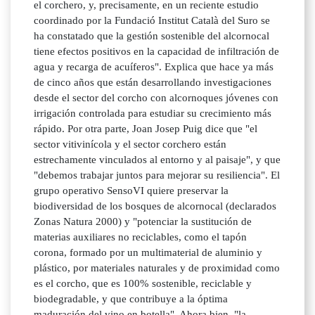
el corchero, y, precisamente, en un reciente estudio
coordinado por la Fundació Institut Català del Suro se
ha constatado que la gestión sostenible del alcornocal
tiene efectos positivos en la capacidad de infiltración de
agua y recarga de acuíferos". Explica que hace ya más
de cinco años que están desarrollando investigaciones
desde el sector del corcho con alcornoques jóvenes con
irrigación controlada para estudiar su crecimiento más
rápido. Por otra parte, Joan Josep Puig dice que "el
sector vitivinícola y el sector corchero están
estrechamente vinculados al entorno y al paisaje", y que
"debemos trabajar juntos para mejorar su resiliencia". El
grupo operativo SensoVI quiere preservar la
biodiversidad de los bosques de alcornocal (declarados
Zonas Natura 2000) y "potenciar la sustitución de
materias auxiliares no reciclables, como el tapón
corona, formado por un multimaterial de aluminio y
plástico, por materiales naturales y de proximidad como
es el corcho, que es 100% sostenible, reciclable y
biodegradable, y que contribuye a la óptima
maduración del vino en botella". Ahora bien, "la