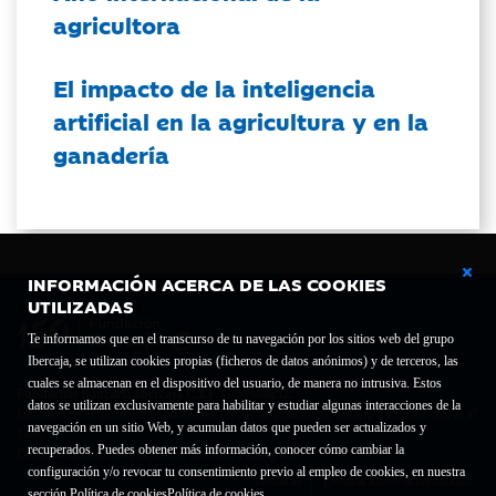
agricultora
El impacto de la inteligencia
artificial en la agricultura y en la
ganadería
INFORMACIÓN ACERCA DE LAS COOKIES
UTILIZADAS
Te informamos que en el transcurso de tu navegación por los sitios web del grupo
Ibercaja, se utilizan cookies propias (ficheros de datos anónimos) y de terceros, las
cuales se almacenan en el dispositivo del usuario, de manera no intrusiva. Estos
Fundación Bancaria Ibercaja C.I.F. G-50000652.
datos se utilizan exclusivamente para habilitar y estudiar algunas interacciones de la
Inscrita en el Registro de Fundaciones del Mº de Educación, Cultura y Deporte con el nº
navegación en un sitio Web, y acumulan datos que pueden ser actualizados y
1689.
recuperados. Puedes obtener más información, conocer cómo cambiar la
Domicilio social: Joaquín Costa, 13. 50001 Zaragoza.
configuración y/o revocar tu consentimiento previo al empleo de cookies, en nuestra
Contacto
Declaración de accesibilidad
sección Política de cookies
Política de cookies