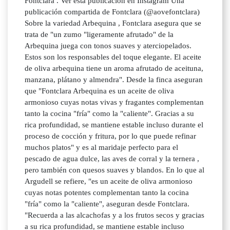
Fontclara . Ver esta publicación en Instagram Una
publicación compartida de Fontclara (@aovefontclara)
Sobre la variedad Arbequina , Fontclara asegura que se
trata de "un zumo "ligeramente afrutado" de la
Arbequina juega con tonos suaves y aterciopelados.
Estos son los responsables del toque elegante. El aceite
de oliva arbequina tiene un aroma afrutado de aceituna,
manzana, plátano y almendra". Desde la finca aseguran
que "Fontclara Arbequina es un aceite de oliva
armonioso cuyas notas vivas y fragantes complementan
tanto la cocina "fría" como la "caliente". Gracias a su
rica profundidad, se mantiene estable incluso durante el
proceso de cocción y fritura, por lo que puede refinar
muchos platos" y es al maridaje perfecto para el
pescado de agua dulce, las aves de corral y la ternera ,
pero también con quesos suaves y blandos. En lo que al
Argudell se refiere, "es un aceite de oliva armonioso
cuyas notas potentes complementan tanto la cocina
"fría" como la "caliente", aseguran desde Fontclara.
"Recuerda a las alcachofas y a los frutos secos y gracias
a su rica profundidad, se mantiene estable incluso