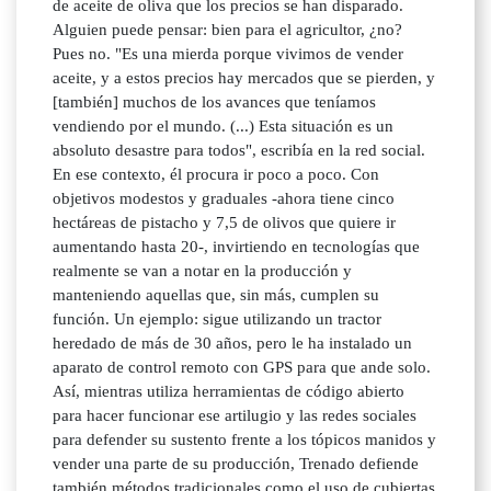
de aceite de oliva que los precios se han disparado.
Alguien puede pensar: bien para el agricultor, ¿no?
Pues no. "Es una mierda porque vivimos de vender
aceite, y a estos precios hay mercados que se pierden, y
[también] muchos de los avances que teníamos
vendiendo por el mundo. (...) Esta situación es un
absoluto desastre para todos", escribía en la red social.
En ese contexto, él procura ir poco a poco. Con
objetivos modestos y graduales -ahora tiene cinco
hectáreas de pistacho y 7,5 de olivos que quiere ir
aumentando hasta 20-, invirtiendo en tecnologías que
realmente se van a notar en la producción y
manteniendo aquellas que, sin más, cumplen su
función. Un ejemplo: sigue utilizando un tractor
heredado de más de 30 años, pero le ha instalado un
aparato de control remoto con GPS para que ande solo.
Así, mientras utiliza herramientas de código abierto
para hacer funcionar ese artilugio y las redes sociales
para defender su sustento frente a los tópicos manidos y
vender una parte de su producción, Trenado defiende
también métodos tradicionales como el uso de cubiertas