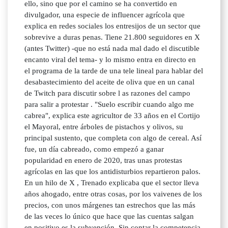
ello, sino que por el camino se ha convertido en
divulgador, una especie de influencer agrícola que
explica en redes sociales los entresijos de un sector que
sobrevive a duras penas. Tiene 21.800 seguidores en X
(antes Twitter) -que no está nada mal dado el discutible
encanto viral del tema- y lo mismo entra en directo en
el programa de la tarde de una tele lineal para hablar del
desabastecimiento del aceite de oliva que en un canal
de Twitch para discutir sobre l as razones del campo
para salir a protestar . "Suelo escribir cuando algo me
cabrea", explica este agricultor de 33 años en el Cortijo
el Mayoral, entre árboles de pistachos y olivos, su
principal sustento, que completa con algo de cereal. Así
fue, un día cabreado, como empezó a ganar
popularidad en enero de 2020, tras unas protestas
agrícolas en las que los antidisturbios repartieron palos.
En un hilo de X , Trenado explicaba que el sector lleva
años ahogado, entre otras cosas, por los vaivenes de los
precios, con unos márgenes tan estrechos que las más
de las veces lo único que hace que las cuentas salgan
en positivo es la subvención. Sin contar la competencia