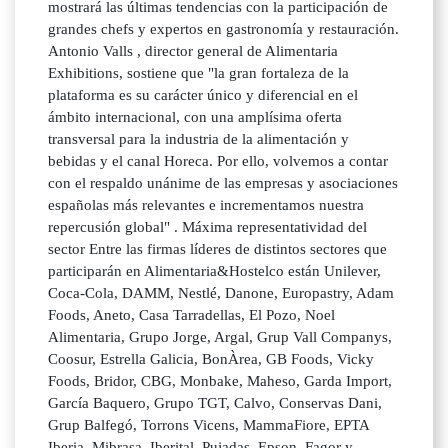
mostrará las últimas tendencias con la participación de
grandes chefs y expertos en gastronomía y restauración.
Antonio Valls , director general de Alimentaria
Exhibitions, sostiene que "la gran fortaleza de la
plataforma es su carácter único y diferencial en el
ámbito internacional, con una amplísima oferta
transversal para la industria de la alimentación y
bebidas y el canal Horeca. Por ello, volvemos a contar
con el respaldo unánime de las empresas y asociaciones
españolas más relevantes e incrementamos nuestra
repercusión global" . Máxima representatividad del
sector Entre las firmas líderes de distintos sectores que
participarán en Alimentaria&Hostelco están Unilever,
Coca-Cola, DAMM, Nestlé, Danone, Europastry, Adam
Foods, Aneto, Casa Tarradellas, El Pozo, Noel
Alimentaria, Grupo Jorge, Argal, Grup Vall Companys,
Coosur, Estrella Galicia, BonÀrea, GB Foods, Vicky
Foods, Bridor, CBG, Monbake, Maheso, Garda Import,
García Baquero, Grupo TGT, Calvo, Conservas Dani,
Grup Balfegó, Torrons Vicens, MammaFiore, EPTA
Iberia, Mibrasa, Iberital, Pujadas, Epson, Fagor y