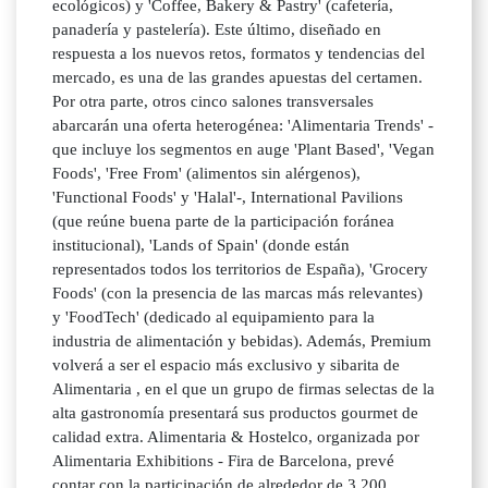
ecológicos) y 'Coffee, Bakery & Pastry' (cafetería,
panadería y pastelería). Este último, diseñado en
respuesta a los nuevos retos, formatos y tendencias del
mercado, es una de las grandes apuestas del certamen.
Por otra parte, otros cinco salones transversales
abarcarán una oferta heterogénea: 'Alimentaria Trends' -
que incluye los segmentos en auge 'Plant Based', 'Vegan
Foods', 'Free From' (alimentos sin alérgenos),
'Functional Foods' y 'Halal'-, International Pavilions
(que reúne buena parte de la participación foránea
institucional), 'Lands of Spain' (donde están
representados todos los territorios de España), 'Grocery
Foods' (con la presencia de las marcas más relevantes)
y 'FoodTech' (dedicado al equipamiento para la
industria de alimentación y bebidas). Además, Premium
volverá a ser el espacio más exclusivo y sibarita de
Alimentaria , en el que un grupo de firmas selectas de la
alta gastronomía presentará sus productos gourmet de
calidad extra. Alimentaria & Hostelco, organizada por
Alimentaria Exhibitions - Fira de Barcelona, prevé
contar con la participación de alrededor de 3.200