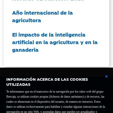
Año internacional de la
agricultora
El impacto de la inteligencia
artificial en la agricultura y en la
ganadería
INFORMACIÓN ACERCA DE LAS COOKIES
UTILIZADAS
Te informamos que en el transcurso de tu navegación por los sitios web del grupo
Ibercaja, se utilizan cookies propias (ficheros de datos anónimos) y de terceros, las
cuales se almacenan en el dispositivo del usuario, de manera no intrusiva. Estos
Fundación Bancaria Ibercaja C.I.F. G-50000652.
datos se utilizan exclusivamente para habilitar y estudiar algunas interacciones de la
Inscrita en el Registro de Fundaciones del Mº de Educación, Cultura y Deporte con el nº
navegación en un sitio Web, y acumulan datos que pueden ser actualizados y